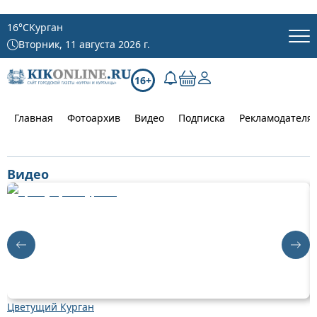
16
°C
Курган
Вторник, 11 августа 2026 г.
16+
Главная
Фотоархив
Видео
Подписка
Рекламодателя
Видео
Цветущий Курган
К