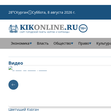
28
°C
Курган
Суббота, 8 августа 2026 г.
16+
Экономика
Власть
Общество
Право
Культур
▼
▼
▼
Видео
Цветущий Курган