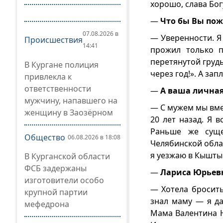
хорошо, слава Бог
—
Что бы Вы пож
07.08.2026 в
— Уверенности. Я
Происшествия
14:41
прожил только п
перетянутой груд
В Кургане полиция
через год!». А за
привлекла к
ответственности
—
А ваша личная
мужчину, напавшего на
— С мужем мы вмес
женщину в Заозёрном
20 лет назад. Я 
Раньше же суще
Общество
06.08.2026 в 18:08
Челябинской облас
я уезжаю в Кышты
В Курганской области
ФСБ задержаны
—
Лариса Юрьевн
изготовители особо
— Хотела бросить
крупной партии
знал маму — я д
мефедрона
Мама Валентина 