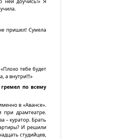
о ней доучись!» Я
учила.
мне пришел! Сумела
«Плохо тебе будет
, а внутри!!!»
 гремел по всему
именно в «Авансе».
и при драмтеатре.
а – куратор. Брать
вартиры? И решили
надцать студийцев,