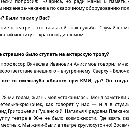
ечески попросил: «Лариса, но ради мамы! В память 
м инженера-механика по сварочному оборудованию пол
ы? Были такие у Вас?
ние в театре – это та-а-акой знак судьбы! Случай ко 
льный институт с красным дипломом.
е страшно было ступать на актерскую тропу?
профессор Вячеслав Иванович Анисимов говорил мне: 
несоответствие внешнего – внутреннему! Сверху – Белочка
 все со смехклуба «Аванс» при КМИ, да? Он тогда
 28-ми годам, жизнь моя устаканилась. Меня заметили 
етелька-крючочек, как говорят у нас — и я в студи
нид Григорьевич Гушанский, Наталья Фредовна Плеханов
уппу театра в 90-е не было возможности. Где взять к
 местных. Мы жили-были в театре круглосуточно! Восем