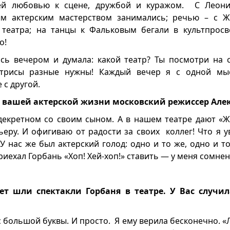
чей любовью к сцене, дружбой и куражом. С Леон
м актерским мастерством занимались; речью – с Ж
 театра; на танцы к Фальковым бегали в культпрос
о!
сь вечером и думала: какой театр? Ты посмотри на с
ктрисы разные нужны! Каждый вечер я с одной мы
 с другой.
в вашей актерской жизни московский режиссер Але
екретном со своим сыном. А в нашем театре дают «Ж
еру. И офигиваю от радости за своих коллег! Что я у
У нас же был актерский голод: одно и то же, одно и то 
риехал Горбань «Хоп! Хей-хоп!» ставить — у меня сомнен
ет шли спектакли Горбаня в театре. У Вас случил
 большой буквы. И просто. Я ему верила бесконечно. «Л