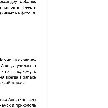
лександру Горбаню,
ь сыграть Нинель
(кивает на фото из
Домик на окраине»
 А когда училась в
 что – подхожу к
ня всегда в запасе
ьский значок!
андр Алпаткин для
значок и приколола