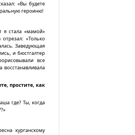
казал: «Вы будете
нтральную героиню!
т я стала «мамой»
 отрезал: «Только
далась. Заведующая
ись, и бюстгалтер
рорисовывали все
а восстанавливала
е, простите, как
аша где? Ты, когда
??»
есна курганскому