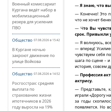
Военный комиссариат
—
Я знаю, что в
Кургана ведёт набор в
— Конечно! Это пр
мобилизационный
что не хочет бене
резерв для усиления
ПВО
— Ч
то Вы чувст
срок. Привыкли 
Общество
07.08.2026 в 15:42
— Я волнуюсь, все
— вперед! Усилие
В Кургане ночью
чувствуем себя по
закроют движение по
шага по сцене – и
улице Войкова
история, совсем д
Общество
07.08.2026 в 14:52
—
Профессия акт
актрису.
Росгосстрах: средняя
выплата по
— Представьте, 
страхованию жизни
играли «Дорогу на
ипотечников в 2026
за годы скопило
году выросла на 19%
появляется. Но в