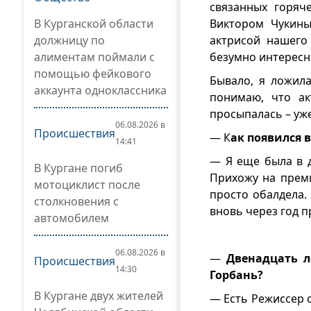
связанных горя
В Курганской области
Виктором Чукины
должницу по
актрисой нашего
алиментам поймали с
безумно интересн
помощью фейкового
Бывало, я ложила
аккаунта одноклассника
понимаю, что а
просыпалась – уже
06.08.2026 в
Происшествия
— К
ак появился 
14:41
— Я еще была в д
В Кургане погиб
Прихожу на премь
мотоциклист после
просто обалдела. 
столкновения с
вновь через год п
автомобилем
06.08.2026 в
—
Двенадцать л
Происшествия
14:30
Горбань?
В Кургане двух жителей
— Есть Режиссер с