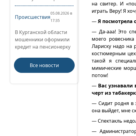
на свитер. И «по
играть Веру! Я хо
05.08.2026 в
Происшествия
17:35
—
Я посмотрела о
— Да-ааа! Это сп
В Курганской области
моего ровесника 
мошенники оформили
Лариску надо на 
кредит на пенсионерку
костюмерным цехо
такой я специал
Все новости
мимические морщи
потом!
—
Вас узнавали 
черт из табакерк
— Сидит родня в 
она выйдет, мне ск
— Спектакль недо
— Администратор