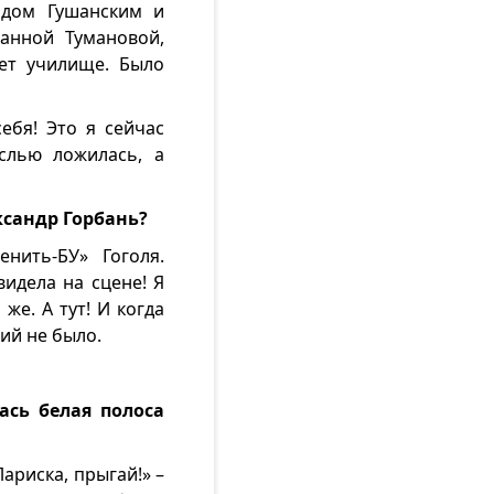
идом Гушанским и
анной Тумановой,
вет училище. Было
ебя! Это я сейчас
слью ложилась, а
ксандр Горбань?
енить-БУ» Гоголя.
видела на сцене! Я
же. А тут! И когда
ий не было.
ась белая полоса
ариска, прыгай!» –