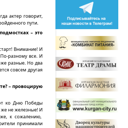
гда актер говорит,
пройденного пути.
подмостках – это
старт! Внимание! И
По-разному все. И
оже разные. Но два
ется совсем другая
ете? – провоцирую
от ко Дню Победы
 же не железные! И
оже, к сожалению,
 зрители принимали