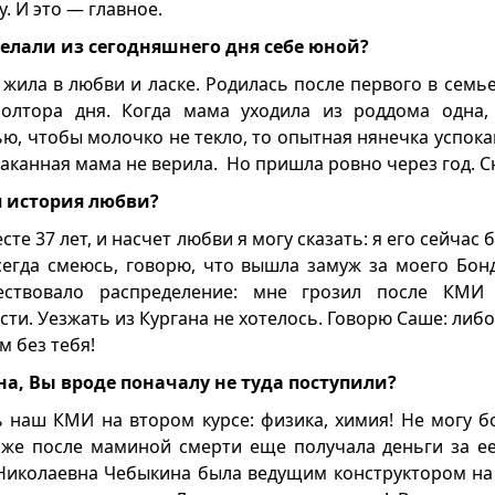
у. И это — главное.
елали из сегодняшнего дня себе юной?
 жила в любви и ласке. Родилась после первого в семь
олтора дня. Когда мама уходила из роддома одна, 
ью, чтобы молочко не текло, то опытная нянечка успок
плаканная мама не верила. Но пришла ровно через год. С
 история любви?
те 37 лет, и насчет любви я могу сказать: я его сейчас
всегда смеюсь, говорю, что вышла замуж за моего Бон
ствовало распределение: мне грозил после КМИ
ти. Уезжать из Кургана не хотелось. Говорю Саше: либ
м без тебя!
а, Вы вроде поначалу не туда поступили?
 наш КМИ на втором курсе: физика, химия! Не могу б
аже после маминой смерти еще получала деньги за е
Николаевна Чебыкина была ведущим конструктором на