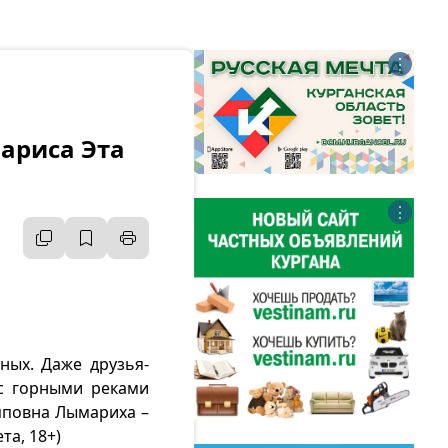
⋮
Лариса Эта
⋮
ных. Даже друзья-
с горными реками
ипповна Лымариха –
та, 18+)