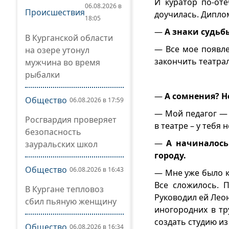
И куратор по-от
06.08.2026 в
Происшествия
доучилась. Дипло
18:05
—
А знаки судьб
В Курганской области
— Все мое появле
на озере утонул
закончить театра
мужчина во время
рыбалки
—
А сомнения? Н
Общество
06.08.2026 в 17:59
— Мой педагог — 
Росгвардия проверяет
в театре – у тебя 
безопасность
—
А начиналось
зауральских школ
городу.
Общество
06.08.2026 в 16:43
— Мне уже было к
Все сложилось. П
В Кургане тепловоз
Руководил ей Лео
сбил пьяную женщину
иногородних в тр
создать студию из
Общество
06.08.2026 в 16:34