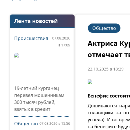
Лента новостей
Общество
Происшествия
07.08.2026
Актриса Ку
в 17:09
отмечает 
22.10.2025 в 18:29
19-летний курганец
перевел мошенникам
Бенефис состоитс
300 тысяч рублей,
Дошиваются наря
взятых в кредит
сплавщики на по
успела). И во вр
Общество
07.08.2026 в 15:56
на бенефисе будут 