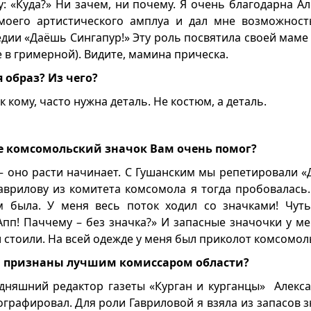
у: «Куда?» Ни зачем, ни почему. Я очень благодарна А
моего артистического амплуа и дал мне возможност
дии «Даёшь Сингапур!» Эту роль посвятила своей маме 
е в гримерной). Видите, мамина прическа.
 образ? Из чего?
к кому, часто нужна деталь. Не костюм, а деталь.
е комсомольский значок Вам очень помог?
– оно расти начинает. С Гушанским мы репетировали «
Гаврилову из комитета комсомола я тогда пробовалась.
 была. У меня весь поток ходил со значками! Чуть
Апп! Паччему – без значка?» И запасные значочки у ме
 стоили. На всей одежде у меня был приколот комсомол
и признаны лучшим комиссаром области?
дняшний редактор газеты «Курган и курганцы» Алекс
ографировал. Для роли Гавриловой я взяла из запасов 