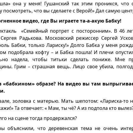
шла» она у меня! Гушанский так этим проникся, что с
чу посмотреть, что вы сделаете с Верой!» Дал самую це
гненное видео, где Вы играете та-а-акую Бабку!
ектакль «Семейный портрет с посторонним». В 46 ле
Сергея Радькова. Московский режиссер Сергей Усков
роль Бабки, только Лариску!» Долго Бабка у меня рож
м подобрала кофту – и Бабка пошла! И плечи опустил
ьно надела, чтобы титьки сделать пониже. Мне п
ны. Грим – страшная вещь. Лицо свое убила, полгод
в «бабкином» образе? На видео вы там выпрыгивает
и.
зале, золовка с матерью. Мать шепотом: «Лариска-то н
ажи!» Та отвечает: « Мам, ты чё? А из подпола кто вылез
лго на сцене тогда продержался?
ы объяснили, что деревенская тема не очень интер