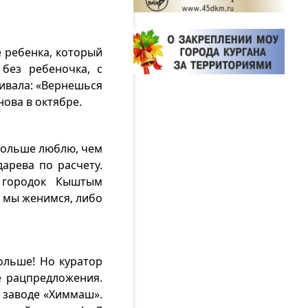
е ребенка, который
без ребеночка, с
аивала: «Вернешься
нова в октябре.
 больше люблю, чем
дарева по расчету.
 городок Кыштым
о мы женимся, либо
ольше! Но куратор
е рацпредложения.
 заводе «Химмаш».