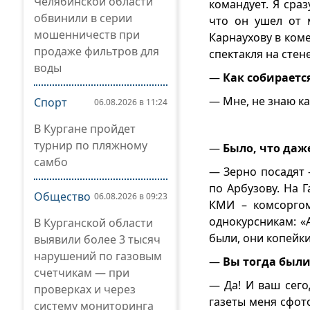
Челябинской области
командует. Я сраз
обвинили в серии
что он ушел от 
мошенничеств при
Карнаухову в коме
продаже фильтров для
спектакля на стен
воды
—
Как собирается
— Мне, не знаю ка
Спорт
06.08.2026 в 11:24
В Кургане пройдет
турнир по пляжному
—
Было, что даж
самбо
— Зерно посадят 
по Арбузову. На 
Общество
06.08.2026 в 09:23
КМИ – комсоргом
однокурсникам: «
В Курганской области
были, они копейки
выявили более 3 тысяч
нарушений по газовым
—
Вы тогда был
счетчикам — при
— Да! И ваш сего
проверках и через
газеты меня сфот
систему мониторинга