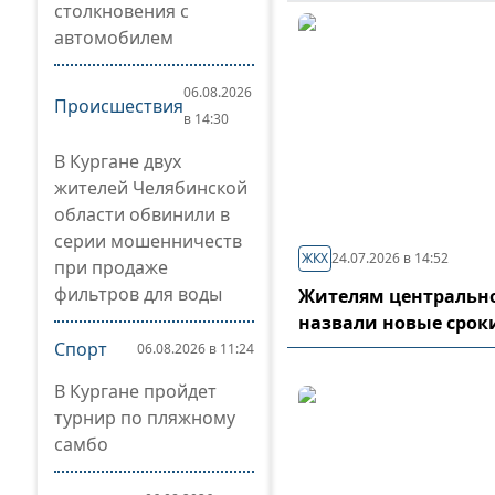
столкновения с
автомобилем
06.08.2026
Происшествия
в 14:30
В Кургане двух
жителей Челябинской
области обвинили в
серии мошенничеств
ЖКХ
24.07.2026 в 14:52
при продаже
фильтров для воды
Жителям центрально
назвали новые срок
Спорт
06.08.2026 в 11:24
В Кургане пройдет
турнир по пляжному
самбо