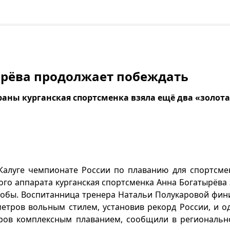
ырёва продолжает побеждать
раны курганская спортсменка взяла ещё два «золот
Калуге чемпионате России по плаванию для спортсме
ого аппарата курганская спортсменка Анна Богатырёва 
обы. Воспитанница тренера Натальи Полукаровой фи
метров вольным стилем, установив рекорд России, и о
тров комплексным плаванием, сообщили в региональн