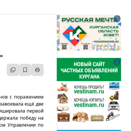
⋮
а»
⋮
нов с поражением
завоевала ещё две
нишировала первой
держала победу на
ом Управлении по