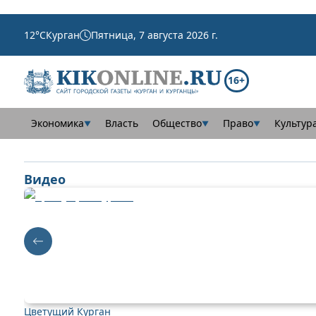
12
°C
Курган
Пятница, 7 августа 2026 г.
16+
Экономика
Власть
Общество
Право
Культур
▼
▼
▼
Видео
Цветущий Курган