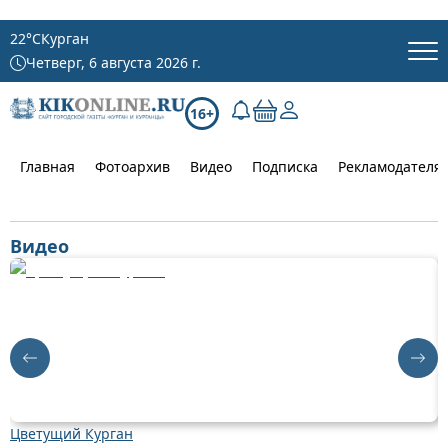
22
°C
Курган
Четверг, 6 августа 2026 г.
16+
Главная
Фотоархив
Видео
Подписка
Рекламодателя
Видео
Цветущий Курган
Д