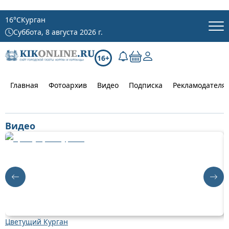
16
°C
Курган
Суббота, 8 августа 2026 г.
16+
Главная
Фотоархив
Видео
Подписка
Рекламодателя
Видео
Цветущий Курган
Д