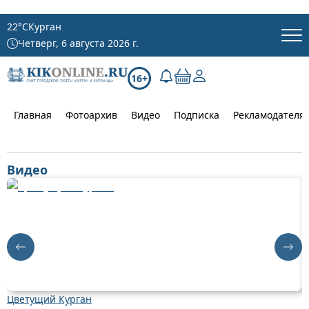
22
°C
Курган
Четверг, 6 августа 2026 г.
16+
Главная
Фотоархив
Видео
Подписка
Рекламодателя
Видео
Цветущий Курган
Д