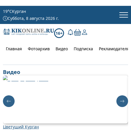
19
°C
Курган
Суббота, 8 августа 2026 г.
16+
Главная
Фотоархив
Видео
Подписка
Рекламодателя
Видео
Цветущий Курган
Д