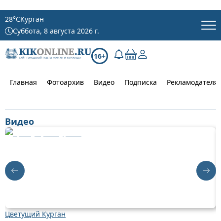
28
°C
Курган
Суббота, 8 августа 2026 г.
16+
Главная
Фотоархив
Видео
Подписка
Рекламодателя
Видео
Цветущий Курган
Д