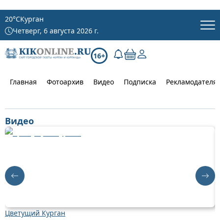
20
°C
Курган
Четверг, 6 августа 2026 г.
16+
Главная
Фотоархив
Видео
Подписка
Рекламодателя
Видео
Цветущий Курган
Д