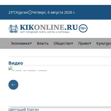
23
°C
Курган
Четверг, 6 августа 2026 г.
16+
Экономика
Власть
Общество
Право
Культур
▼
▼
▼
Видео
Цветущий Курган