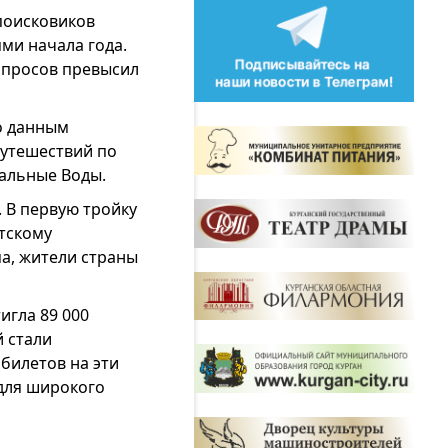
поисковиков
ями начала года.
апросов превысил
о данным
путешествий по
ральные Воды.
 В первую тройку
атскому
а, жители страны
игла 89 000
 стали
билетов на эти
 для широкого