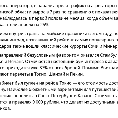
го оператора, в начале апреля трафик на агрегаторы 
анской области вырос в 7 раз по сравнению с показател
наблюдалась в первой половине месяца, когда объем з
азатели апреля на 25%.
ем внутри страны на майские праздники в этом году, п
Калининград, возглавивший рейтинг самых популярных 
идеров также вошли классические курорты Сочи и Мине
направлений безусловным фаворитом оказался Стамбул.
я и Нячанг. Отмечается настоящий бум интереса к ази
го приходится уже 37% от всех броней. Помимо Вьетнам
ают перелеты в Токио, Шанхай и Пекин.
билет был куплен на рейс в Токио — его стоимость дост
рону. Наиболее бюджетными вариантами для путешествий
ения: перелеты в Санкт-Петербург и Казань. Стоимость 
ся в пределах 9 000 рублей, что делает их доступными
иков.