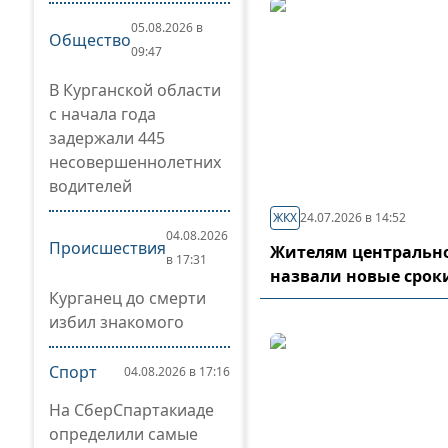
05.08.2026 в
Общество
09:47
В Курганской области
с начала года
задержали 445
несовершеннолетних
водителей
ЖКХ
24.07.2026 в 14:52
04.08.2026
Происшествия
Жителям центрально
в 17:31
назвали новые срок
Курганец до смерти
избил знакомого
Спорт
04.08.2026 в 17:16
На СберСпартакиаде
определили самые