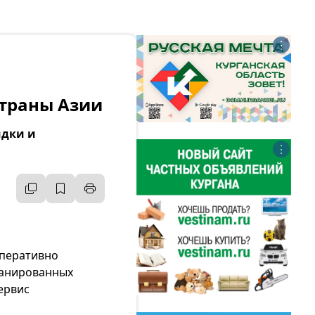
⋮
страны Азии
идки и
⋮
оперативно
ланированных
ервис