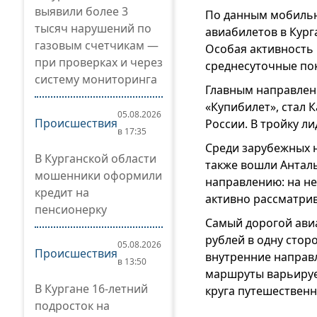
выявили более 3
По данным мобильно
тысяч нарушений по
авиабилетов в Кург
газовым счетчикам —
Особая активность 
при проверках и через
среднесуточные пок
систему мониторинга
Главным направлени
«Купибилет», стал 
05.08.2026
Происшествия
России. В тройку л
в 17:35
Среди зарубежных 
В Курганской области
также вошли Анталь
мошенники оформили
направлению: на не
кредит на
активно рассматрив
пенсионерку
Самый дорогой авиа
рублей в одну сто
05.08.2026
Происшествия
внутренние направл
в 13:50
маршруты варьирует
В Кургане 16-летний
круга путешественн
подросток на