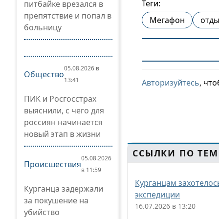
Теги:
питбайке врезался в
препятствие и попал в
Мегафон
отды
больницу
05.08.2026 в
Общество
13:41
Авторизуйтесь
, чт
ПИК и Росгосстрах
выяснили, с чего для
россиян начинается
новый этап в жизни
ССЫЛКИ ПО ТЕМ
05.08.2026
Происшествия
в 11:59
Курганцам захотелос
Курганца задержали
экспедиции
за покушение на
16.07.2026 в 13:20
убийство