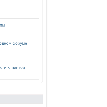
иры
родном форуме
сти клиентов