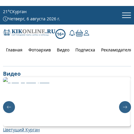
21
°C
Курган
Четверг, 6 августа 2026 г.
16+
Главная
Фотоархив
Видео
Подписка
Рекламодателя
Видео
Цветущий Курган
Д