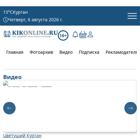
15
°C
Курган
Четверг, 6 августа 2026 г.
16+
Главная
Фотоархив
Видео
Подписка
Рекламодателя
Видео
Цветущий Курган
Д