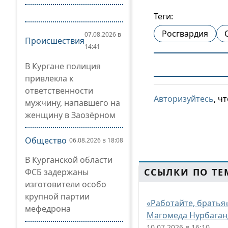
Теги:
Росгвардия
07.08.2026 в
Происшествия
14:41
В Кургане полиция
привлекла к
ответственности
Авторизуйтесь
, ч
мужчину, напавшего на
женщину в Заозёрном
Общество
06.08.2026 в 18:08
В Курганской области
ССЫЛКИ ПО ТЕ
ФСБ задержаны
изготовители особо
крупной партии
«Работайте, братья
мефедрона
Магомеда Нурбаган
10.07.2026 в 16:10