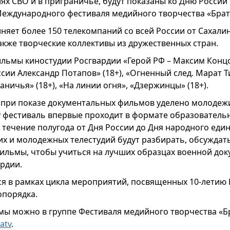
ях СВО и в приграничье, будут показаны ко Дню России
Международного фестиваля медийного творчества «Брат
няет более 150 телекомпаний со всей России от Сахали
акже творческие коллективы из дружественных стран.
ильмы киностудии Росгвардии «Герой РФ – Максим Концов
сии Александр Потапов» (18+), «Огненный след. Марат Ти
ничья» (18+), «На линии огня», «Дзержинцы» (18+).
при показе документальных фильмов уделено молодежи
ду фестиваль впервые проходит в формате образователь
 течение полугода от Дня России до Дня народного еди
их и молодежных телестудий будут разбирать, обсуждат
ильмы, чтобы учиться на лучших образцах военной док
ардии.
ся в рамках цикла мероприятий, посвященных 10-летию 
опорядка.
ы можно в группе Фестиваля медийного творчества «Бр
natv
.