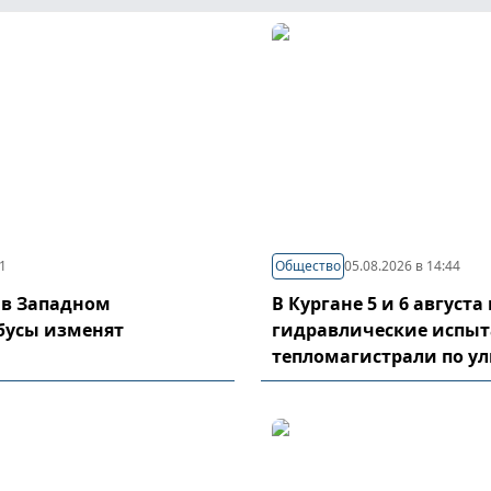
21
Общество
05.08.2026 в 14:44
 в Западном
В Кургане 5 и 6 август
бусы изменят
гидравлические испы
тепломагистрали по у