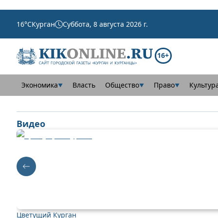
16
°C
Курган
Суббота, 8 августа 2026 г.
16+
Экономика
Власть
Общество
Право
Культур
▼
▼
▼
Видео
Цветущий Курган