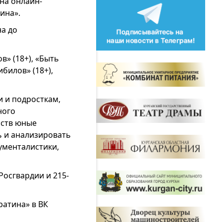
 на онлайн-
ина».
на до
» (18+), «Быть
билов» (18+),
 и подросткам,
ного
нств юные
ь и анализировать
ументалистики,
Росгвардии и 215-
атина» в ВК