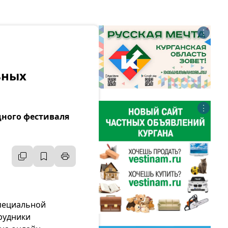
⋮
ьных
⋮
ного фестиваля
пециальной
рудники