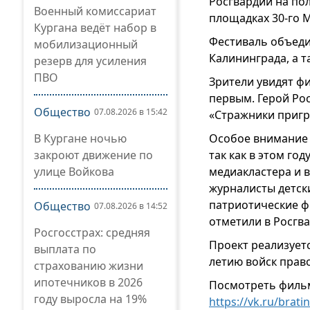
Росгвардии на пол
Военный комиссариат
площадках 30-го 
Кургана ведёт набор в
Фестиваль объеди
мобилизационный
Калининграда, а т
резерв для усиления
ПВО
Зрители увидят ф
первым. Герой Рос
Общество
07.08.2026 в 15:42
«Стражники пригра
В Кургане ночью
Особое внимание 
закроют движение по
так как в этом го
улице Войкова
медиакластера и в
журналисты детск
патриотические ф
Общество
07.08.2026 в 14:52
отметили в Росгв
Росгосстрах: средняя
Проект реализует
выплата по
летию войск прав
страхованию жизни
ипотечников в 2026
Посмотреть фильм
году выросла на 19%
https://vk.ru/brati