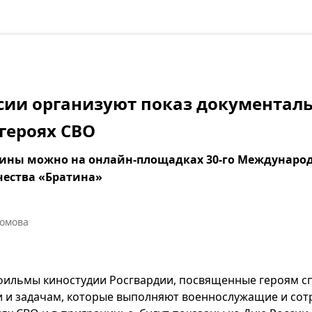
сии организуют показ документал
героях СВО
ины можно на онлайн-площадках 30-го Международ
чества «Братина»
ромова
ильмы киностудии Росгвардии, посвященные героям с
 и задачам, которые выполняют военнослужащие и сот