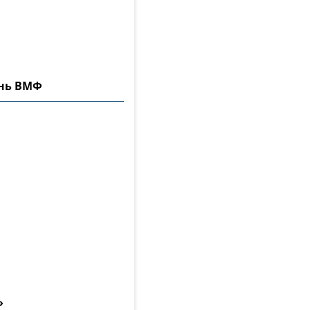
ень ВМФ
»