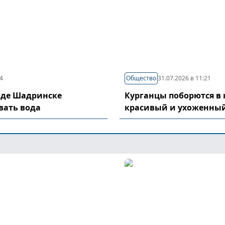
04
Общество
31.07.2026 в 11:21
оде Шадринске
Курганцы поборются в 
вать вода
красивый и ухоженный