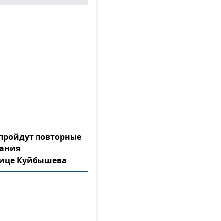
а пройдут повторные
тания
лице Куйбышева