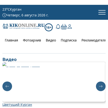
23
°C
Курган
Четверг, 6 августа 2026 г.
16+
Главная
Фотоархив
Видео
Подписка
Рекламодателя
Видео
Цветущий Курган
Д