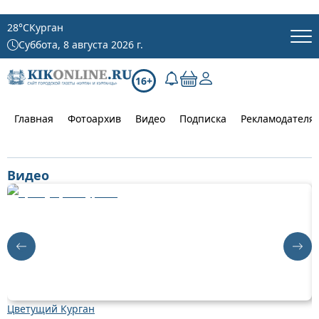
28
°C
Курган
Суббота, 8 августа 2026 г.
16+
Главная
Фотоархив
Видео
Подписка
Рекламодателя
Видео
Цветущий Курган
Д