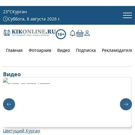
23
°C
Курган
Суббота, 8 августа 2026 г.
16+
Главная
Фотоархив
Видео
Подписка
Рекламодателя
Видео
Цветущий Курган
Д