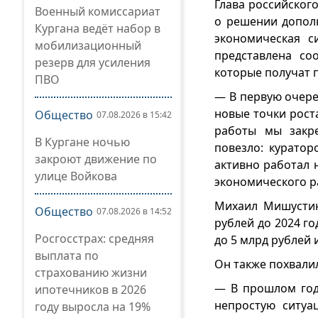
Глава российского
Военный комиссариат
о решении дополн
Кургана ведёт набор в
экономическая с
мобилизационный
представлена со
резерв для усиления
которые получат 
ПВО
— В первую очеред
новые точки рост
Общество
07.08.2026 в 15:42
работы мы закре
В Кургане ночью
повезло: курато
закроют движение по
активно работал 
улице Войкова
экономического ра
Михаил Мишустин
Общество
07.08.2026 в 14:52
рублей до 2024 г
Росгосстрах: средняя
до 5 млрд рублей 
выплата по
Он также похвали
страхованию жизни
— В прошлом году
ипотечников в 2026
непростую ситуа
году выросла на 19%