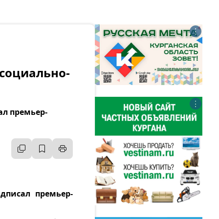
⋮
 социально-
⋮
ал премьер-
дписал премьер-