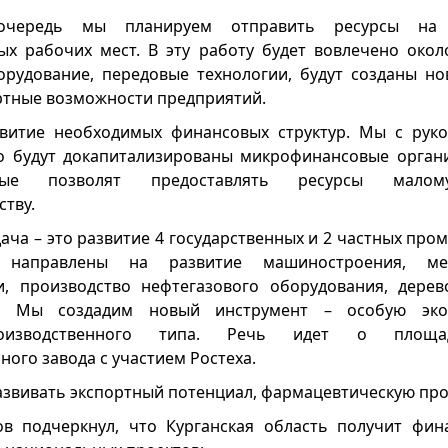
ередь мы планируем отправить ресурсы на 
х рабочих мест. В эту работу будет вовлечено окол
рудование, передовые технологии, будут созданы но
ртные возможности предприятий.
звитие необходимых финансовых структур. Мы с рук
то будут докапитализированы микрофинансовые орган
орые позволят предоставлять ресурсы мал
тву.
дача – это развитие 4 государственных и 2 частных пр
 направлены на развитие машиностроения, мета
и, производство нефтегазового оборудования, дере
. Мы создадим новый инструмент – особую эко
роизводственного типа. Речь идет о площад
ого завода с участием Ростеха.
азвивать экспортный потенциал, фармацевтическую пр
в подчеркнул, что Курганская область получит фин