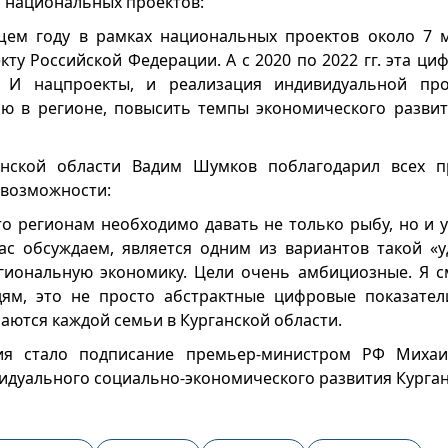
 национальных проектов:
щем году в рамках национальных проектов около 7 
ту Российской Федерации. А с 2020 по 2022 гг. эта ци
. И нацпроекты, и реализация индивидуальной пр
ю в регионе, повысить темпы экономического развит
анской области Вадим Шумков поблагодарил всех п
 возможности:
о регионам необходимо давать не только рыбу, но и у
с обсуждаем, является одним из вариантов такой «у
гиональную экономику. Цели очень амбициозные. Я с
ям, это не просто абстрактные цифровые показател
аются каждой семьи в Курганской области.
ия стало подписание премьер-министром РФ Миха
дуального социально-экономического развития Курган