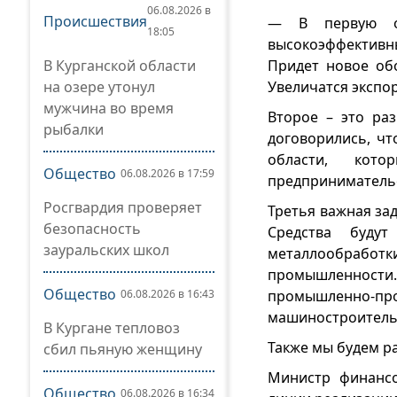
06.08.2026 в
Происшествия
— В первую оч
18:05
высокоэффективны
В Курганской области
Придет новое обо
на озере утонул
Увеличатся экспо
мужчина во время
Второе – это ра
рыбалки
договорились, ч
области, кот
Общество
06.08.2026 в 17:59
предпринимательс
Росгвардия проверяет
Третья важная за
безопасность
Средства будут
зауральских школ
металлообработк
промышленности
Общество
06.08.2026 в 16:43
промышленно-п
машиностроительн
В Кургане тепловоз
Также мы будем р
сбил пьяную женщину
Министр финансо
Общество
06.08.2026 в 16:34