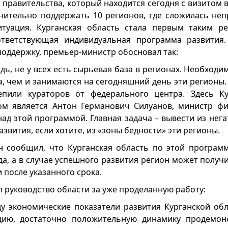
 правительства, который находится сегодня с визитом 
ительно поддержать 10 регионов, где сложилась неп
итуация. Курганская область стала первым таким р
ответствующая индивидуальная программа развития.
поддержку, премьер-министр обосновал так:
ь, не у всех есть сырьевая база в регионах. Необходи
а, чем и занимаются на сегодняшний день эти регионы.
пили кураторов от федерального центра. Здесь Ку
ром является Антон Германович Силуанов, министр ф
над этой программой. Главная задача – вывести из нег
звития, если хотите, из «зоны бедности» эти регионы.
 сообщил, что Курганская область по этой програм
ода, а в случае успешного развития регион может полу
и после указанного срока.
л руководство области за уже проделанную работу:
 экономические показатели развития Курганской обл
цию, достаточно положительную динамику продемонс