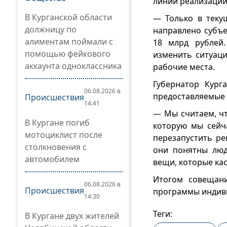
линии реализации
В Курганской области
— Только в теку
должницу по
направлено субъек
алиментам поймали с
18 млрд рублей
помощью фейкового
изменить ситуаци
аккаунта одноклассника
рабочие места.
Губернатор Кург
06.08.2026 в
предоставляемые
Происшествия
14:41
— Мы считаем, чт
В Кургане погиб
которую мы сейча
мотоциклист после
перезапустить ре
столкновения с
они понятны люд
автомобилем
вещи, которые кас
Итогом совещан
06.08.2026 в
Происшествия
программы индиви
14:30
Теги:
В Кургане двух жителей