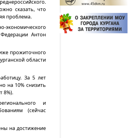
еднероссийского.
ожно сказать, что
няя проблема.
о-экономического
 Федерации Антон
 ниже прожиточного
Курганской области
аботицу. За 5 лет
но на 10% снизить
 8%).
егионального и
бованиям (сейчас
ены на достижение