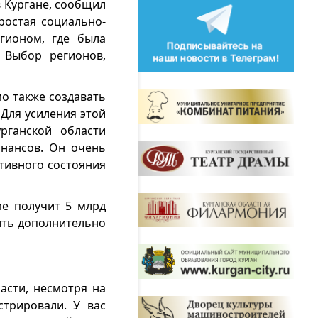
в Кургане, сообщил
ростая социально-
егионом, где была
 Выбор регионов,
мо также создавать
 Для усиления этой
рганской области
инансов. Он очень
ативного состояния
ме получит 5 млрд
чить дополнительно
асти, несмотря на
трировали. У вас