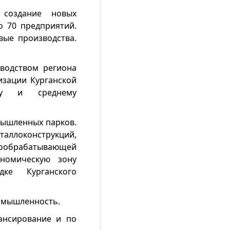
создание новых
о 70 предприятий.
вые производства.
оводством региона
изации Курганской
ому и среднему
омышленных парков.
ллоконструкций,
вообрабатывающей
номическую зону
ке Курганского
омышленность.
ансирование и по