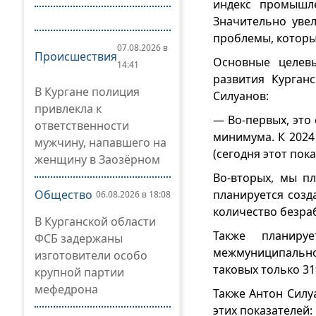
индекс промышл
Значительно уве
проблемы, которые
07.08.2026 в
Происшествия
Основные целевы
14:41
развития Курган
В Кургане полиция
Силуанов:
привлекла к
— Во-первых, это
ответственности
минимума. К 2024
мужчину, напавшего на
(сегодня этот пок
женщину в Заозёрном
Во-вторых, мы пл
Общество
планируется созд
06.08.2026 в 18:08
количество безра
В Курганской области
Также планиру
ФСБ задержаны
межмуниципальн
изготовители особо
таковых только 31
крупной партии
мефедрона
Также Антон Силу
этих показателей: