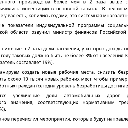
енного производства более чем в 2 раза выше ср
личились инвестиции в основной капитал. В целом м
 у вас есть, копились годами, это системная многолет
е показатели индивидуальной программы социальн
ской области озвучил министр финансов Российской
 снижение в 2 раза доли населения, у которых доходы
 году таковых должно быть не более 8% от населения 
азатель составляет 19%).
анируем создать новые рабочие места, снизить безр
ать около 10 тысяч новых рабочих мест, чтобы пример
ботных граждан (сегодня уровень безработицы достигает
ется увеличение доли автомобильных дорог р
ого значения, соответствующих нормативным тре
%).
анов перечислил мероприятия, которые будут направл