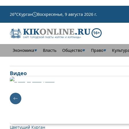
26
°C
Курган
Воскресенье, 9 августа 2026 г.
16+
Экономика
Власть
Общество
Право
Культур
▼
▼
▼
Видео
Цветущий Курган