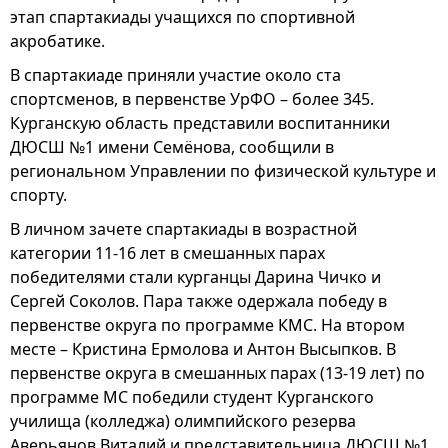
этап спартакиады учащихся по спортивной
акробатике.
В спартакиаде приняли участие около ста
спортсменов, в первенстве УрФО – более 345.
Курганскую область представили воспитанники
ДЮСШ №1 имени Семёнова, сообщили в
региональном Управлении по физической культуре и
спорту.
В личном зачете спартакиады в возрастной
категории 11-16 лет в смешанных парах
победителями стали курганцы Дарина Чичко и
Сергей Соколов. Пара также одержала победу в
первенстве округа по программе КМС. На втором
месте – Кристина Ермолова и Антон Высыпков. В
первенстве округа в смешанных парах (13-19 лет) по
программе МС победили студент Курганского
училища (колледжа) олимпийского резерва
Аверьянов Виталий и представительница ДЮСШ №1