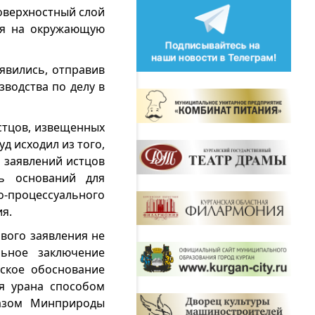
оверхностный слой
ия на окружающую
 явились, отправив
водства по делу в
истцов, извещенных
д исходил из того,
 заявлений истцов
нь оснований для
-процессуального
ия.
ового заявления не
льное заключение
еское обоснование
я урана способом
казом Минприроды