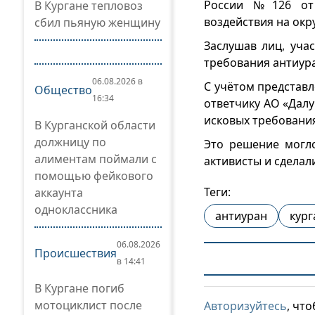
России №126 от 2
В Кургане тепловоз
воздействия на ок
сбил пьяную женщину
Заслушав лиц, уча
требования антиур
06.08.2026 в
С учётом представл
Общество
16:34
ответчику АО «Дал
исковых требования
В Курганской области
должницу по
Это решение могло
алиментам поймали с
активисты и сделал
помощью фейкового
Теги:
аккаунта
одноклассника
антиуран
кург
06.08.2026
Происшествия
в 14:41
В Кургане погиб
мотоциклист после
Авторизуйтесь
, чт