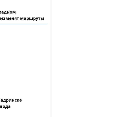
ападном
 изменят маршруты
Шадринске
 вода