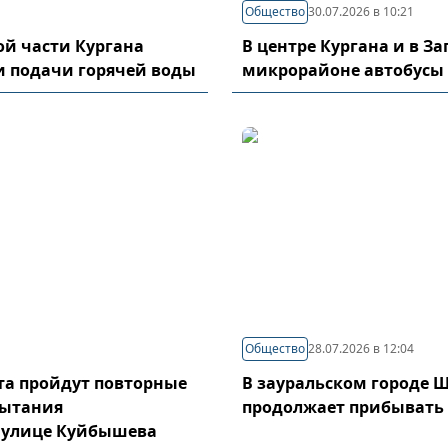
Общество
30.07.2026 в 10:21
й части Кургана
В центре Кургана и в З
и подачи горячей воды
микрорайоне автобусы
Общество
28.07.2026 в 12:04
уста пройдут повторные
В зауральском городе 
пытания
продолжает прибывать
 улице Куйбышева