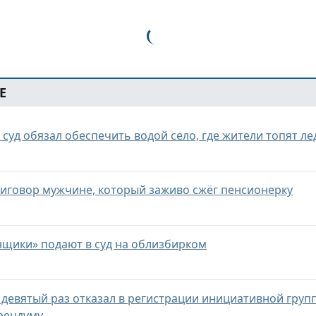
Е
 суд обязал обеспечить водой село, где жители топят ле
риговор мужчине, который заживо сжёг пенсионерку
нщики» подают в суд на облизбирком
 девятый раз отказал в регистрации инициативной груп
рендуму