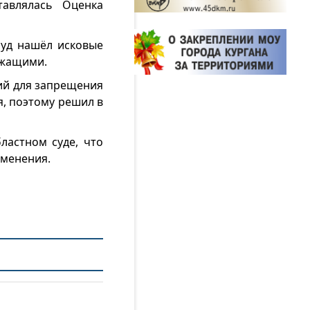
тавлялась Оценка
суд нашёл исковые
ежащими.
ний для запрещения
, поэтому решил в
ластном суде, что
зменения.