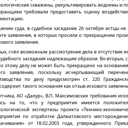
нологические скважины, рекультивировать водоемы и п
иуранщики требовали предоставить оценку воздейств
ументацию.
ении суда, в судебное заседание 26 октября истцы не
чте заявления, в которых просили о прекращении произ
кового заявления.
вых, счёл возможным рассмотрение дела в отсутствие 
судебного заседания надлежащим образом. Во-вторых, су
по этому делу не может быть прекращено на основании
ого заявления, поскольку исчерпывающий перече
зводства по делу предусмотрен ст. 220 Гражданско
е содержит такого основания как отзыв искового заявлен
тчика, АО «Далур», В.П. Максимовских требования иск
ись на то, что у предприятия имеется положите
кологической экспертизы проекта «Технико-экономич
едприятия по отработке Далматовского месторождени
ачивания» от 18.02.2003 года, утвержденного При