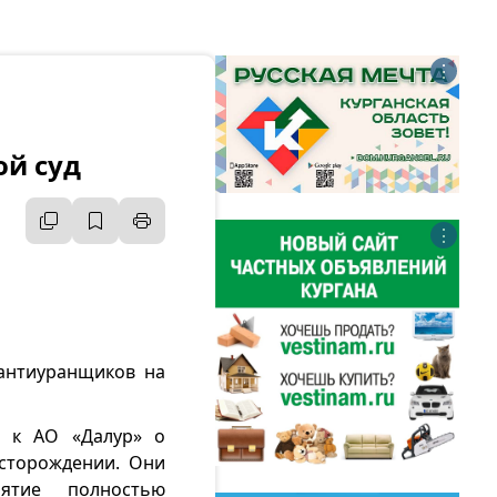
⋮
ой суд
⋮
 антиуранщиков на
м к АО «Далур» о
сторождении. Они
иятие полностью