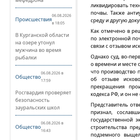
мефедрона
ликвидировать тех
почвы. Также ант
06.08.2026
Происшествия
среду и другую док
в 18:05
Как отмечено в реш
В Курганской области
по электронной по
на озере утонул
связи с отзывом ис
мужчина во время
Однако суд, во-пер
рыбалки
о времени и месте 
что производство 
06.08.2026 в
Общество
об отзыве исков
17:59
прекращения прои
Росгвардия проверяет
кодекса РФ, и он н
безопасность
Представитель отве
зауральских школ
признал, сославш
государственной э
06.08.2026 в
Общество
строительства пр
16:43
подземного выщел