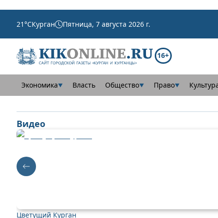
21
°C
Курган
Пятница, 7 августа 2026 г.
16+
Экономика
Власть
Общество
Право
Культур
▼
▼
▼
Видео
Цветущий Курган