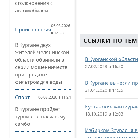
столкновения с
автомобилем
06.08.2026
Происшествия
в 14:30
ССЫЛКИ ПО ТЕМ
В Кургане двух
жителей Челябинской
В Курганской области
области обвинили в
27.02.2023 в 16:50
серии мошенничеств
при продаже
фильтров для воды
В Кургане вынесли п
31.01.2020 в 11:25
Спорт
06.08.2026 в 11:24
Курганские «антиура
В Кургане пройдет
18.10.2019 в 12:03
турнир по пляжному
самбо
Избирком Зауралья в
антиурановому рефе