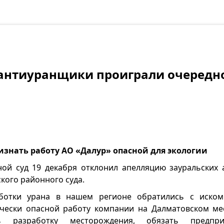
 антиуранщики проиграли очередн
изнать работу АО «Далур» опасной для экологии
ной суд 19 декабря отклонил апелляцию зауральских
кого районного суда.
ботки урана в нашем регионе обратились с иско
ически опасной работу компании на Далматовском ме
ь разработку месторождения, обязать предпр