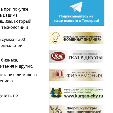
а при покупке
а Вадима
ншизы, который
 технологии и
 сумма – 300
специальной
 бизнеса,
итания и других.
дставители малого
шение о
учить по