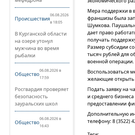
мефедрона
экономического раз
Мера поддержки в 
06.08.2026
франшизы была зап
Происшествия
в 18:05
Шумкова. Паушальн
дает право работат
В Курганской области
получать поддержку
на озере утонул
Размер субсидии с
мужчина во время
тысяч рублей для о
рыбалки
военной операции.
06.08.2026 в
Воспользоваться ме
Общество
17:59
желающие открыть с
Росгвардия проверяет
Подать заявку на 
безопасность
и среднего бизнеса
зауральских школ
предоставлении фи
Дополнительную ин
06.08.2026 в
телефону: 8 (3522) 4
Общество
16:43
Теги: