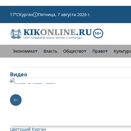
17
°C
Курган
Пятница, 7 августа 2026 г.
16+
Экономика
Власть
Общество
Право
Культур
▼
▼
▼
Видео
Цветущий Курган