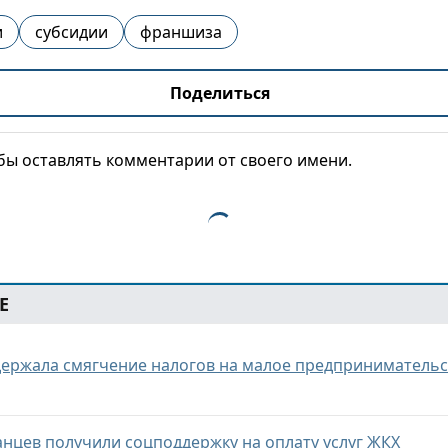
и
субсидии
франшиза
Поделиться
обы оставлять комментарии от своего имени.
Е
держала смягчение налогов на малое предприниматель
анцев получили соцподдержку на оплату услуг ЖКХ