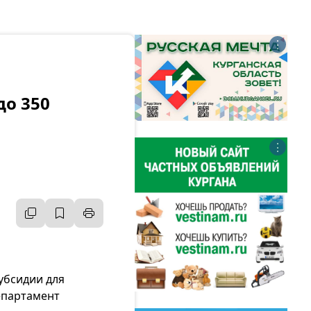
⋮
до 350
⋮
убсидии для
епартамент