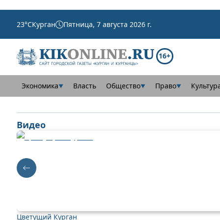
23
°C
Курган
Пятница, 7 августа 2026 г.
16+
Экономика
Власть
Общество
Право
Культур
▼
▼
▼
Видео
Цветущий Курган