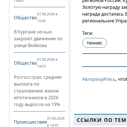
ПВО
регионов России. К
Золотую награду за
награда досталась 
07.08.2026 в
Общество
региональное Управ
15:42
В Кургане ночью
Теги:
закроют движение по
теннис
улице Войкова
07.08.2026 в
Общество
14:52
Росгосстрах: средняя
Авторизуйтесь
, чт
выплата по
страхованию жизни
ипотечников в 2026
году выросла на 19%
07.08.2026
ССЫЛКИ ПО ТЕМ
Происшествия
в 14:41