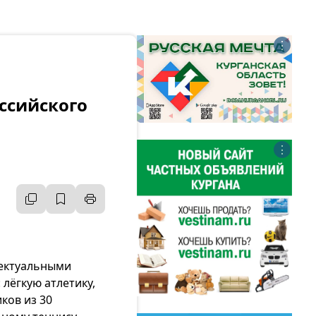
⋮
ссийского
⋮
лектуальными
лёгкую атлетику,
ков из 30