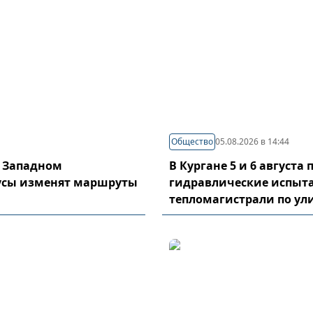
Общество
05.08.2026 в 14:44
в Западном
В Кургане 5 и 6 августа
усы изменят маршруты
гидравлические испыт
тепломагистрали по у