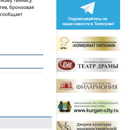
ьному теннису.
тев, бронзовая
, сообщает