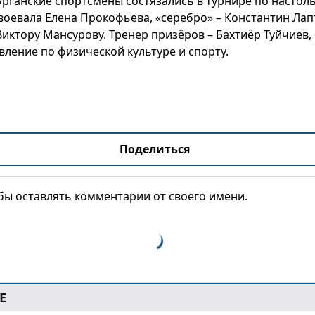
урганские спортсмены состязались в турнире по настол
воевала Елена Прокофьева, «серебро» – Константин Лап
Виктору Мансурову. Тренер призёров – Бахтиёр Туйчиев
ление по физической культуре и спорту.
Поделиться
обы оставлять комментарии от своего имени.
Е