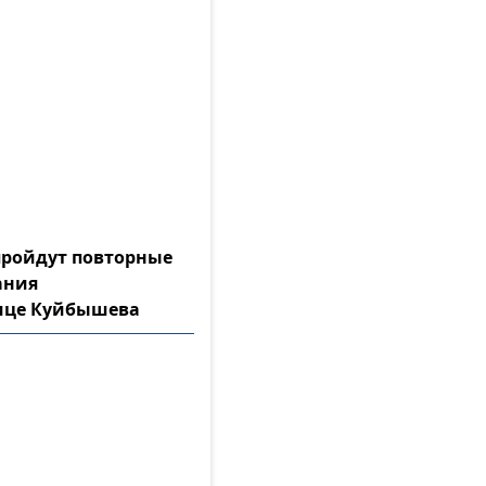
 пройдут повторные
ания
лице Куйбышева