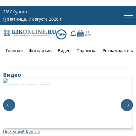
23
°C
Курган
Пятница, 7 августа 2026 г.
16+
Главная
Фотоархив
Видео
Подписка
Рекламодателя
Видео
Цветущий Курган
Д