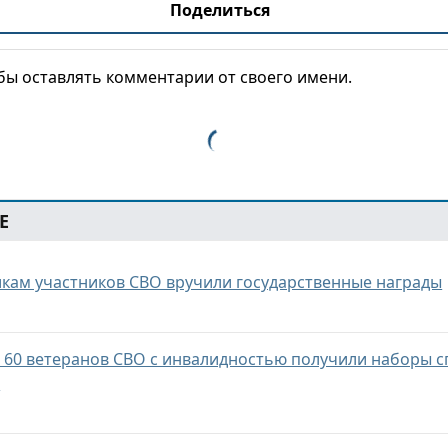
Поделиться
обы оставлять комментарии от своего имени.
Е
икам участников СВО вручили государственные награды
и 60 ветеранов СВО с инвалидностью получили наборы 
ы