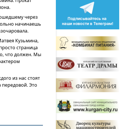
ьмина. Прокат
иона.
прошедшему через
вольно начинаешь
азочаровала.
Матвея Кузьмина,
 просто страница
то, что должен. Мы
арактером
дого из нас стоят
а передовой. Это