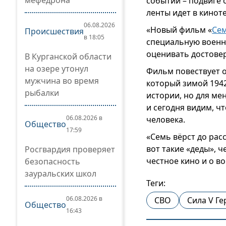
мефедрона
событии – подвиге 
ленты идет в кинот
06.08.2026
«Новый фильм «
Сем
Происшествия
в 18:05
специальную военн
оценивать достовер
В Курганской области
на озере утонул
Фильм повествует о
мужчина во время
который зимой 1942
рыбалки
истории, но для ме
и сегодня видим, ч
06.08.2026 в
человека.
Общество
17:59
«Семь вёрст до рас
вот такие «деды», 
Росгвардия проверяет
честное кино и о в
безопасность
зауральских школ
Теги:
06.08.2026 в
СВО
Сила V Ге
Общество
16:43