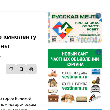
⋮
ю киноленту
йны
⋮
»
о герое Великой
льном историческом