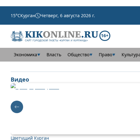
15
°C
Курган
Четверг, 6 августа 2026 г.
16+
Экономика
Власть
Общество
Право
Культур
▼
▼
▼
Видео
Цветущий Курган