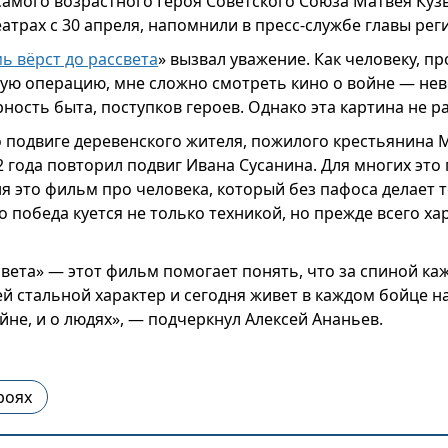
самого возрастного Героя Советского Союза Матвея Куз
еатрах с 30 апреля, напомнили в пресс-службе главы рег
ь вёрст до рассвета
» вызвал уважение. Как человеку, 
ую операцию, мне сложно смотреть кино о войне — не
ность быта, поступков героев. Однако эта картина не р
 подвиге деревенского жителя, пожилого крестьянина 
 года повторил подвиг Ивана Сусанина. Для многих это
ня это фильм про человека, который без пафоса делает 
то победа куется не только техникой, но прежде всего х
света» — этот фильм помогает понять, что за спиной каж
чей стальной характер и сегодня живет в каждом бойце н
ойне, и о людях», — подчеркнул Алексей Ананьев.
роях