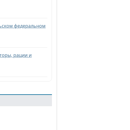
льском федеральном
торы, рации и