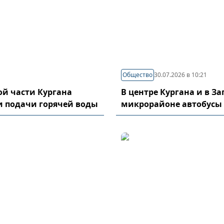
Общество
30.07.2026 в 10:21
й части Кургана
В центре Кургана и в З
и подачи горячей воды
микрорайоне автобусы