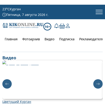
23
°C
Курган
Пятница, 7 августа 2026 г.
16+
Главная
Фотоархив
Видео
Подписка
Рекламодателя
Видео
Цветущий Курган
Д