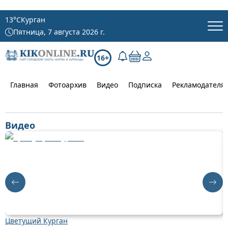
13
°C
Курган
Пятница, 7 августа 2026 г.
16+
Главная
Фотоархив
Видео
Подписка
Рекламодателя
Видео
Цветущий Курган
Д