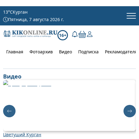
13
°C
Курган
Пятница, 7 августа 2026 г.
16+
Главная
Фотоархив
Видео
Подписка
Рекламодателя
Видео
Цветущий Курган
Д