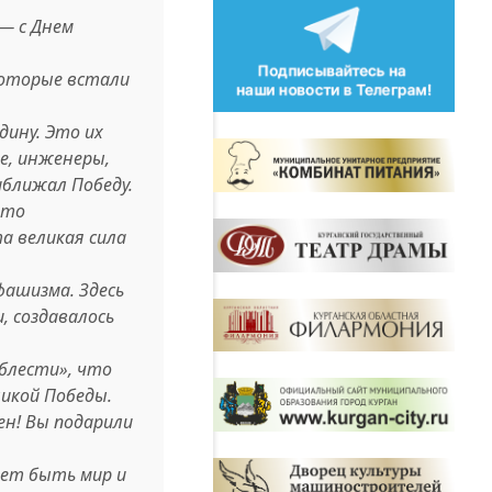
— с Днем
которые встали
ину. Это их
ые, инженеры,
иближал Победу.
Это
а великая сила
фашизма. Здесь
, создавалось
облести», что
икой Победы.
ен! Вы подарили
жет быть мир и