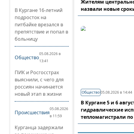
Жителям центрально
назвали новые срок
В Кургане 16-летний
подросток на
питбайке врезался в
препятствие и попал в
больницу
05.08.2026 в
Общество
13:41
ПИК и Росгосстрах
выяснили, с чего для
россиян начинается
Общество
05.08.2026 в 14:44
новый этап в жизни
В Кургане 5 и 6 авг
05.08.2026
гидравлические ис
Происшествия
в 11:59
тепломагистрали по
Курганца задержали