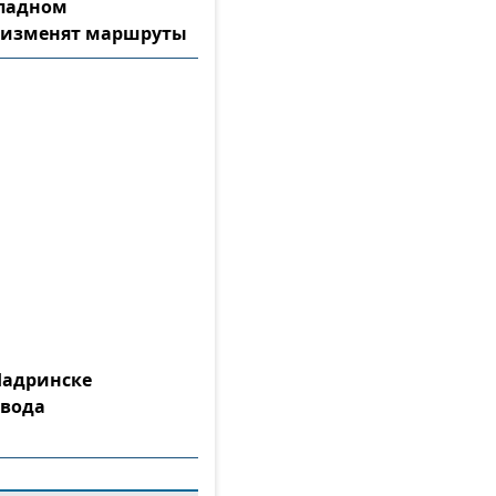
ападном
 изменят маршруты
Шадринске
 вода