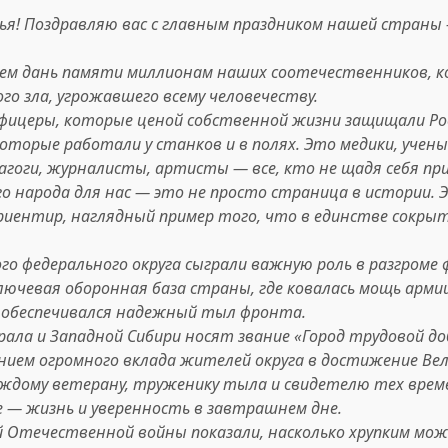
ья! Поздравляю вас с главным праздником нашей страны 
ем дань памяти миллионам наших соотечественников, 
го зла, угрожавшего всему человечеству.
фицеры, которые ценой собственной жизни защищали Род
оторые работали у станков и в полях. Это медики, учен
агоги, журналисты, артисты — все, кто не щадя себя пр
го народа для нас — это не просто страница в истории. 
иентир, наглядный пример того, что в единстве сокрыт
го федерального округа сыграли важную роль в разгроме 
лючевая оборонная база страны, где ковалась мощь армии
 обеспечивался надежный тыл фронта.
рала и Западной Сибири носят звание «Город трудовой д
нием огромного вклада жителей округа в достижение Вел
аждому ветерану, труженику тыла и свидетелю тех врем
е — жизнь и уверенность в завтрашнем дне.
 Отечественной войны показали, насколько хрупким мо