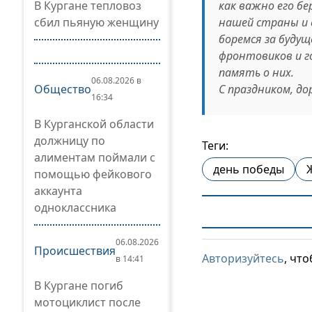
В Кургане тепловоз
как важно его бе
сбил пьяную женщину
нашей страны и 
боремся за буду
фронтовиков и г
память о них.
06.08.2026 в
Общество
С праздником, до
16:34
В Курганской области
должницу по
Теги:
алиментам поймали с
день победы
помощью фейкового
аккаунта
одноклассника
06.08.2026
Происшествия
Авторизуйтесь
, чт
в 14:41
В Кургане погиб
мотоциклист после