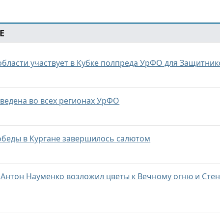
Е
области участвует в Кубке полпреда УрФО для Защитник
введена во всех регионах УрФО
беды в Кургане завершилось салютом
а Антон Науменко возложил цветы к Вечному огню и Сте