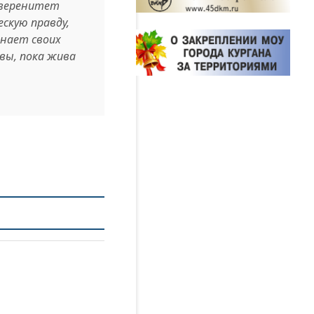
суверенитет
скую правду,
инает своих
вы, пока жива