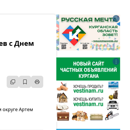
⋮
ев с Днем
⋮
 округе Артем