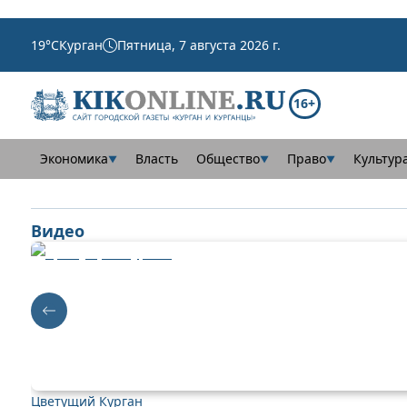
19
°C
Курган
Пятница, 7 августа 2026 г.
16+
Экономика
Власть
Общество
Право
Культур
▼
▼
▼
Видео
Цветущий Курган