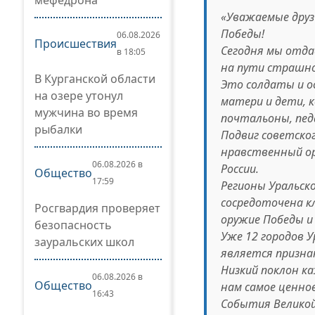
мефедрона
«Уважаемые друз
Победы!
06.08.2026
Происшествия
Сегодня мы отда
в 18:05
на пути страшно
В Курганской области
Это солдаты и о
на озере утонул
матери и дети, к
мужчина во время
почтальоны, пед
рыбалки
Подвиг советско
нравственный ор
06.08.2026 в
России.
Общество
17:59
Регионы Уральско
сосредоточена к
Росгвардия проверяет
оружие Победы и
безопасность
Уже 12 городов У
зауральских школ
является призна
Низкий поклон к
06.08.2026 в
Общество
нам самое ценно
16:43
События Великой