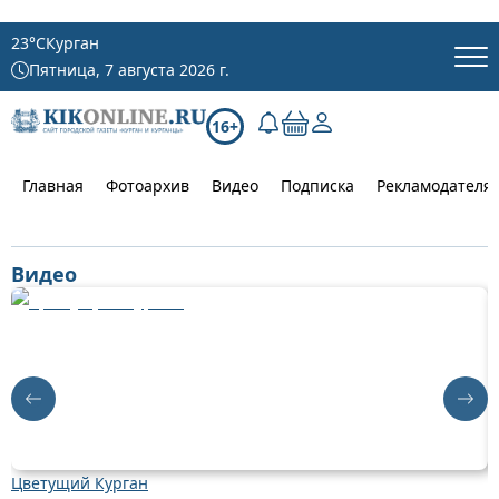
23
°C
Курган
Пятница, 7 августа 2026 г.
16+
Главная
Фотоархив
Видео
Подписка
Рекламодателя
Видео
Цветущий Курган
Д