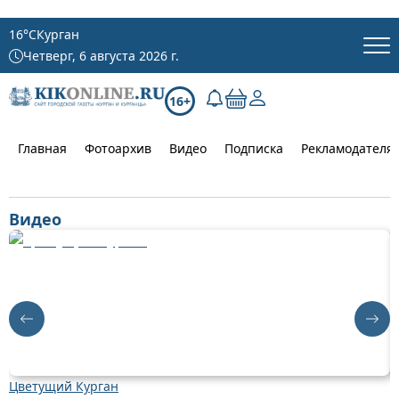
16
°C
Курган
Четверг, 6 августа 2026 г.
16+
Главная
Фотоархив
Видео
Подписка
Рекламодателя
Видео
Цветущий Курган
Д