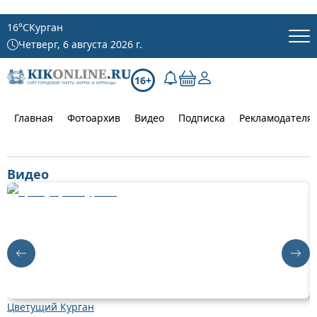
16
°C
Курган
Четверг, 6 августа 2026 г.
16+
Главная
Фотоархив
Видео
Подписка
Рекламодателя
Видео
Цветущий Курган
Д