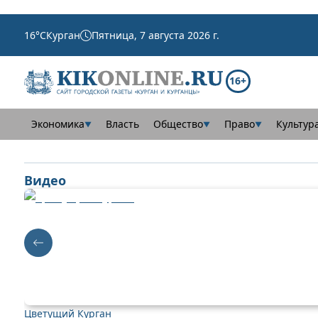
16
°C
Курган
Пятница, 7 августа 2026 г.
16+
Экономика
Власть
Общество
Право
Культур
▼
▼
▼
Видео
Цветущий Курган