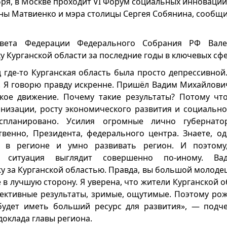
бря, в Москве проходит VI Форум социальных инноваций
ны Матвиенко и мэра столицы Сергея Собянина, сообщи
овета Федерации Федерального Собрания РФ Вале
у Курганской области за последние годы в ключевых сфе
д где-то Курганская область была просто депрессивно
. Я говорю правду искренне. Пришёл Вадим Михайлович
акое движение. Почему такие результаты? Потому чт
анизации, росту экономического развития и социально
 спланировано. Усилия огромные лично губернато
твенно, Президента, федерального центра. Знаете, о
ь в регионе и умно развивать регион. И поэтом
я ситуация выглядит совершенно по-иному. Ва
у за Курганской областью. Правда, вы большой молодец
в лучшую сторону. Я уверена, что жители Курганской об
ъективные результаты, зримые, ощутимые. Поэтому ро
 будет иметь больший ресурс для развития», — подч
доклада главы региона.