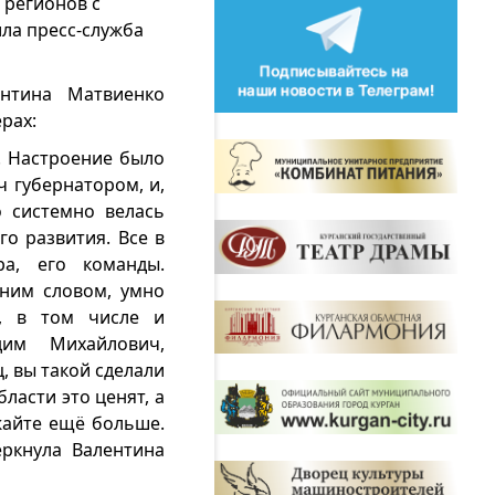
 регионов с
ла пресс-служба
нтина Матвиенко
рах:
й. Настроение было
 губернатором, и,
о системно велась
го развития. Все в
ра, его команды.
дним словом, умно
у, в том числе и
дим Михайлович,
, вы такой сделали
ласти это ценят, а
жайте ещё больше.
еркнула Валентина