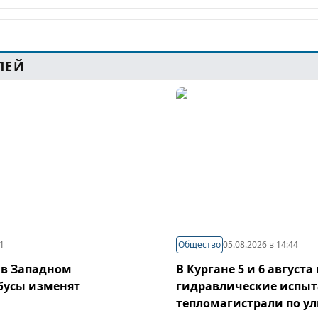
ЛЕЙ
21
Общество
05.08.2026 в 14:44
 в Западном
В Кургане 5 и 6 август
бусы изменят
гидравлические испы
тепломагистрали по у