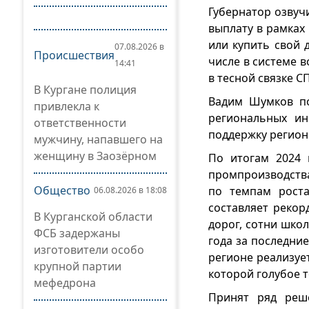
Губернатор озвуч
выплату в рамках
или купить свой 
07.08.2026 в
Происшествия
числе в системе 
14:41
в тесной связке С
В Кургане полиция
Вадим Шумков по
привлекла к
региональных ин
ответственности
поддержку регион
мужчину, напавшего на
женщину в Заозёрном
По итогам 2024 
промпроизводства,
Общество
по темпам роста
06.08.2026 в 18:08
составляет рекор
В Курганской области
дорог, сотни школ
ФСБ задержаны
года за последние
изготовители особо
регионе реализуе
крупной партии
которой голубое т
мефедрона
Принят ряд реш