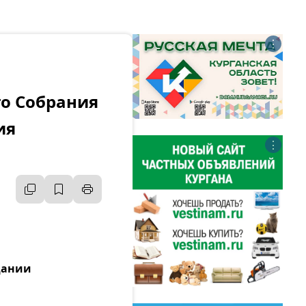
⋮
о Собрания
ия
⋮
дании