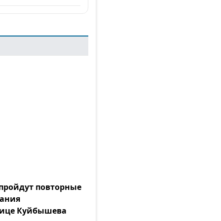
а пройдут повторные
тания
лице Куйбышева