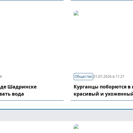
04
Общество
31.07.2026 в 11:21
оде Шадринске
Курганцы поборются в 
вать вода
красивый и ухоженный