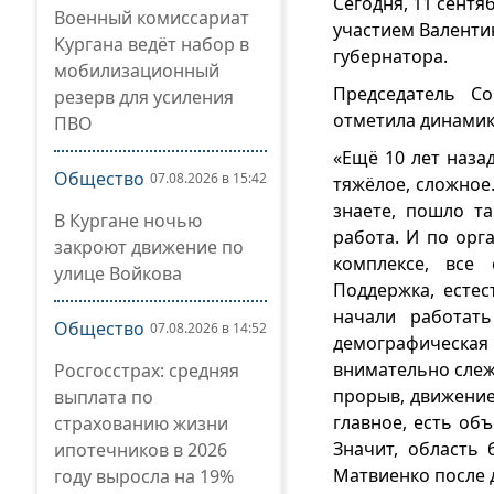
Сегодня, 11 сентя
Военный комиссариат
участием Валенти
Кургана ведёт набор в
губернатора.
мобилизационный
Председатель С
резерв для усиления
отметила динамик
ПВО
«Ещё 10 лет наза
Общество
07.08.2026 в 15:42
тяжёлое, сложное
знаете, пошло т
В Кургане ночью
работа. И по орг
закроют движение по
комплексе, все
улице Войкова
Поддержка, естес
начали работат
Общество
07.08.2026 в 14:52
демографическа
внимательно слеж
Росгосстрах: средняя
прорыв, движение 
выплата по
главное, есть об
страхованию жизни
Значит, область
ипотечников в 2026
Матвиенко после 
году выросла на 19%