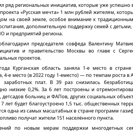
ил ряд региональных инициатив, которые уже успешно 
 проекта «Русская мечта» 1 млн рублей жителям, котор
дом на своей земле, особое внимание к традиционным
воспитания, дополнительную поддержку семей с детьми,
ПО и предприятий региона.
благодарил председателя совфеда Валентину Матвие
ициатив и правительство Москвы во главе с Серг
альных проектов.
года Курганская область заняла 1-е место в стран
 4-е место (в 2022 году 1-еместо) — по темпам роста в 
 заработных плат. В 39 раз снизилась безработица
дно низкие 0,2%. За 6 лет построены и отремонтиров
, детсадов больниц и ФАПов, других социальных объект
 7 лет будет благоустроено 1,5 тыс. общественных терр
тся одна из самых масштабных в стране программ гази
опливо получат жители 151 населённого пункта.
ений по новым мерам поддержки многодетных сем