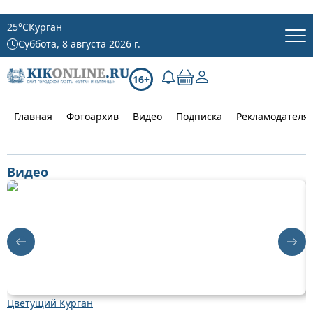
25
°C
Курган
Суббота, 8 августа 2026 г.
16+
Главная
Фотоархив
Видео
Подписка
Рекламодателя
Видео
Цветущий Курган
Д