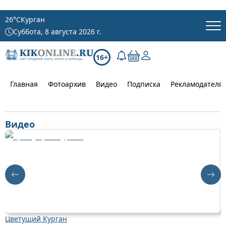
26
°C
Курган
Суббота, 8 августа 2026 г.
16+
Главная
Фотоархив
Видео
Подписка
Рекламодателя
Видео
Цветущий Курган
Д