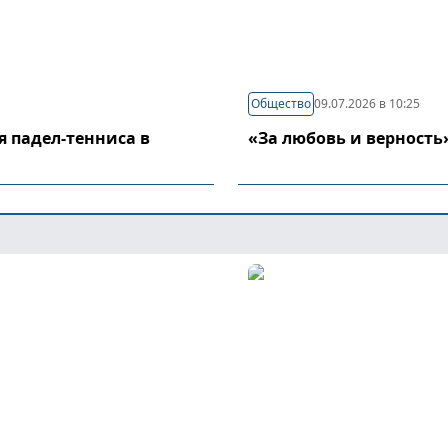
Общество
09.07.2026 в 10:25
я падел-тенниса в
«За любовь и верность