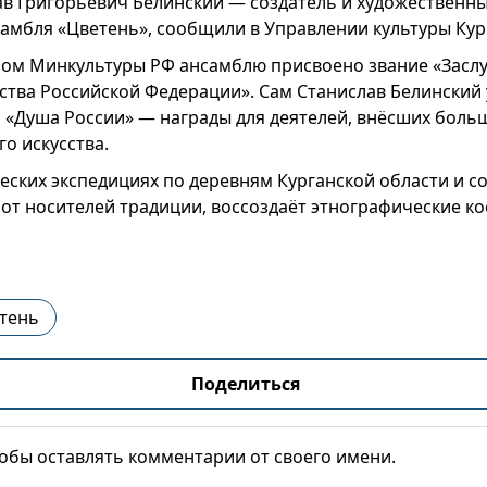
ав Григорьевич Белинский — создатель и художественн
амбля «Цветень», сообщили в Управлении культуры Кур
азом Минкультуры РФ ансамблю присвоено звание «Засл
ства Российской Федерации». Сам Станислав Белинский
 «Душа России» — награды для деятелей, внёсших больш
о искусства.
еских экспедициях по деревням Курганской области и с
 от носителей традиции, воссоздаёт этнографические к
тень
Поделиться
тобы оставлять комментарии от своего имени.