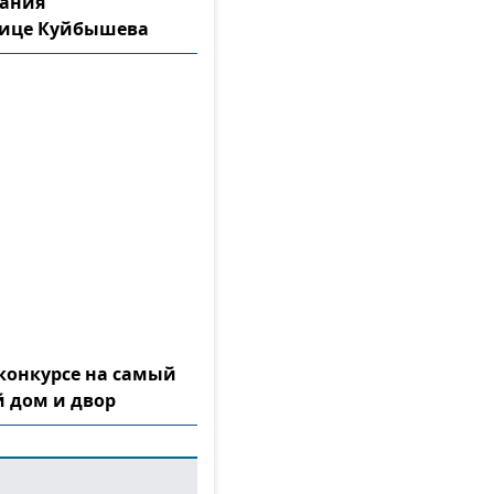
тания
лице Куйбышева
конкурсе на самый
 дом и двор