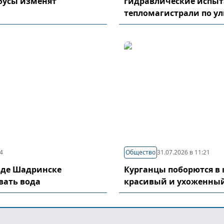
бусы изменят
гидравлические испы
тепломагистрали по у
04
Общество
31.07.2026 в 11:21
оде Шадринске
Курганцы поборются в 
вать вода
красивый и ухоженный