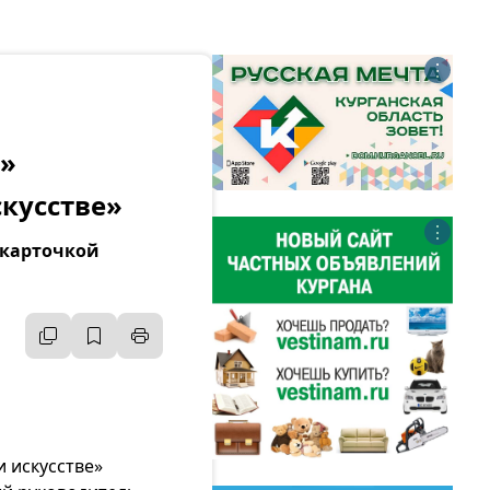
⋮
ь»
скусстве»
⋮
 карточкой
 искусстве»