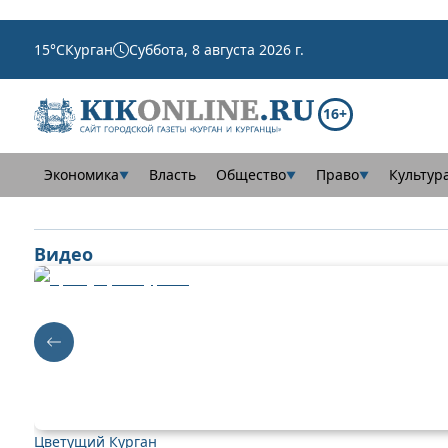
15
°C
Курган
Суббота, 8 августа 2026 г.
16+
Экономика
Власть
Общество
Право
Культур
▼
▼
▼
Видео
Цветущий Курган