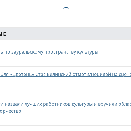
МЕ
ь по зауральскому пространству культуры
бля «Цветень» Стас Белинский отметил юбилей на сцен
ти назвали лучших работников культуры и вручили обла
ворчество