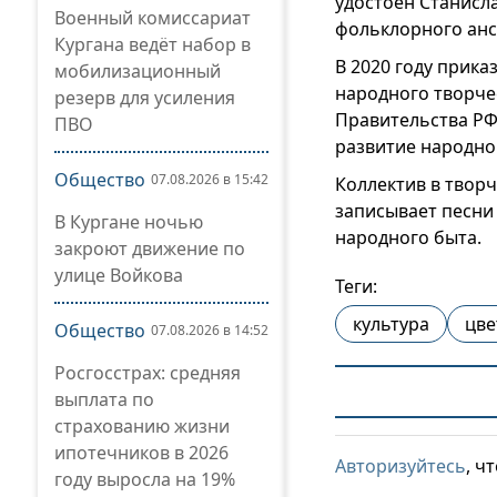
удостоен Станисл
Военный комиссариат
фольклорного анс
Кургана ведёт набор в
В 2020 году прик
мобилизационный
народного творче
резерв для усиления
Правительства РФ
ПВО
развитие народног
Общество
07.08.2026 в 15:42
Коллектив в творч
записывает песни
В Кургане ночью
народного быта.
закроют движение по
улице Войкова
Теги:
культура
цве
Общество
07.08.2026 в 14:52
Росгосстрах: средняя
выплата по
страхованию жизни
ипотечников в 2026
Авторизуйтесь
, ч
году выросла на 19%