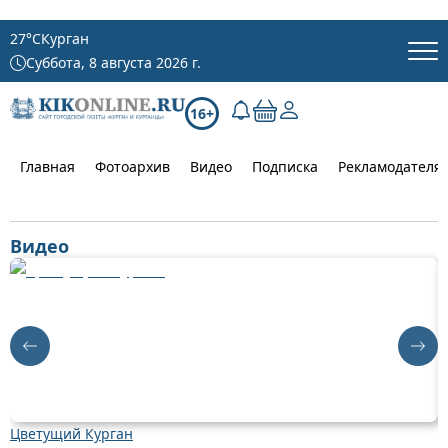
27
°C
Курган
Суббота, 8 августа 2026 г.
16+
Главная
Фотоархив
Видео
Подписка
Рекламодателя
Видео
Цветущий Курган
Д