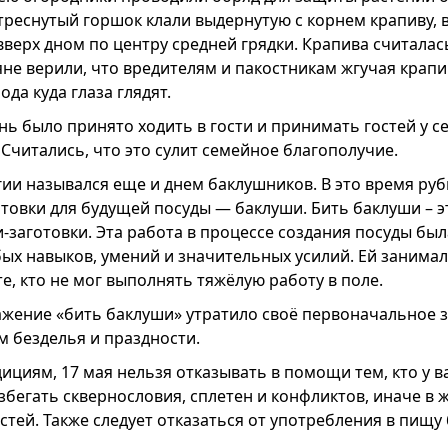
дтреснутый горшок клали выдернутую с корнем крапиву,
 вверх дном по центру средней грядки. Крапива считал
не верили, что вредителям и пакостникам жгучая крапи
ода куда глаза глядят.
ень было принято ходить в гости и принимать гостей у с
 Считались, что это сулит семейное благополучие.
ии назывался еще и днем баклушников. В это время руб
отовки для будущей посуды — баклуши. Бить баклуши – э
-заготовки. Эта работа в процессе создания посуды был
бых навыков, умений и значительных усилий. Ей занима
те, кто не мог выполнять тяжёлую работу в поле.
жение «бить баклуши» утратило своё первоначальное 
м безделья и праздности.
циям, 17 мая нельзя отказывать в помощи тем, кто у ва
збегать сквернословия, сплетен и конфликтов, иначе в 
тей. Также следует отказаться от употребления в пищу