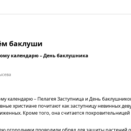
ём баклуши
ному календарю – День баклушника
ысева
ому календарю – Пелагея Заступница и День баклушнико
вные христиане почитают как заступницу невинных деву
иженных. Кроме того, она считается покровительницей
ею огородники проводили обряд для защиты растений о