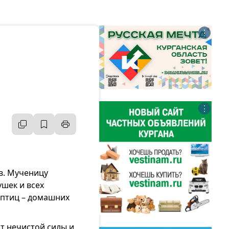
⋮
⋮
в. Мученицу
шек и всех
 птиц – домашних
т нечистой силы и