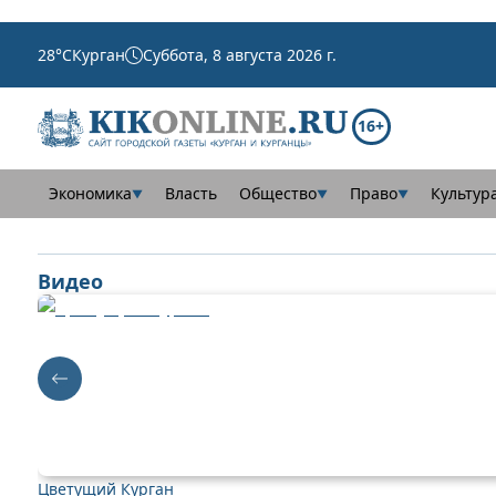
28
°C
Курган
Суббота, 8 августа 2026 г.
16+
Экономика
Власть
Общество
Право
Культур
▼
▼
▼
Видео
Цветущий Курган