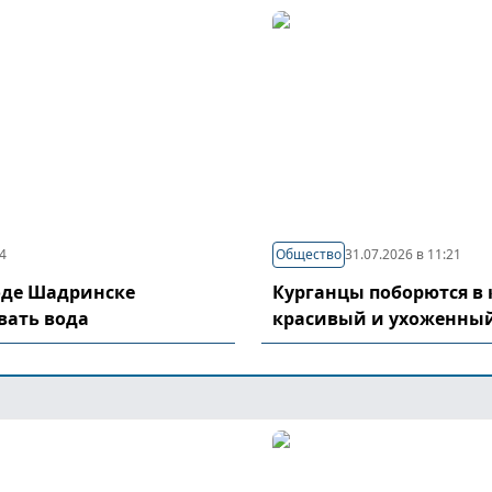
04
Общество
31.07.2026 в 11:21
оде Шадринске
Курганцы поборются в 
вать вода
красивый и ухоженный