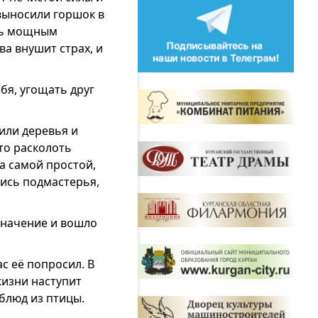
 выносили горшок в
ась мощным
ва внушит страх, и
ебя, угощать друг
или деревья и
то расколоть
а самой простой,
лись подмастерья,
значение и вошло
с её попросил. В
жизни наступит
 блюд из птицы.