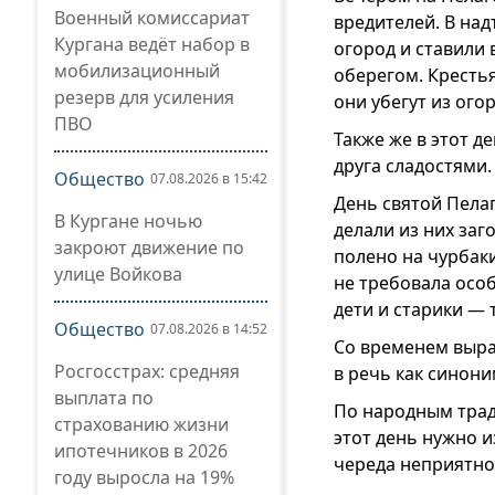
Военный комиссариат
вредителей. В на
Кургана ведёт набор в
огород и ставили
мобилизационный
оберегом. Крестья
резерв для усиления
они убегут из огор
ПВО
Также же в этот д
друга сладостями.
Общество
07.08.2026 в 15:42
День святой Пелаг
В Кургане ночью
делали из них заг
закроют движение по
полено на чурбаки
улице Войкова
не требовала осо
дети и старики — 
Общество
07.08.2026 в 14:52
Со временем выра
Росгосстрах: средняя
в речь как синони
выплата по
По народным тради
страхованию жизни
этот день нужно и
ипотечников в 2026
череда неприятнос
году выросла на 19%