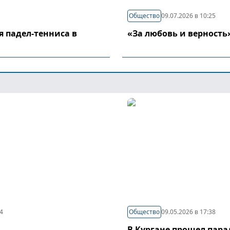
Общество
09.07.2026 в 10:25
я падел-тенниса в
«За любовь и верность
44
Общество
09.05.2026 в 17:38
В Кургане прошел пар