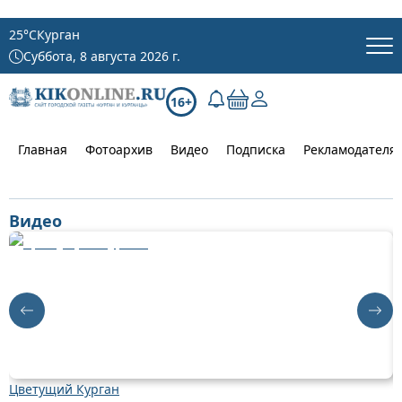
25
°C
Курган
Суббота, 8 августа 2026 г.
16+
Главная
Фотоархив
Видео
Подписка
Рекламодателя
Видео
Цветущий Курган
Д