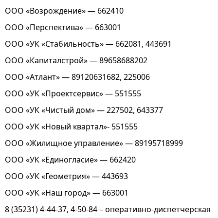
ООО «Возрождение» — 662410
ООО «Перспектива» — 663001
ООО «УК «Стабильность» — 662081, 443691
ООО «Капиталстрой» — 89658688202
ООО «Атлант» — 89120631682, 225006
ООО «УК «Проектсервис» — 551555
ООО «УК «Чистый дом» — 227502, 643377
ООО «УК «Новый квартал»- 551555
ООО «Жилищное управление» — 89195718999
ООО «УК «Единогласие» — 662420
ООО «УК «Геометрия» — 443693
ООО «УК «Наш город» — 663001
8 (35231) 4-44-37, 4-50-84 – оперативно-диспетчерская