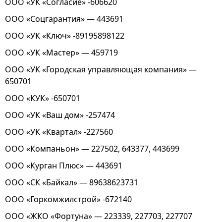
ООО «УК «Согласие» -606620
ООО «Соцгарантия» — 443691
ООО «УК «Ключ» -89195898122
ООО «УК «Мастер» — 459719
ООО «УК «Городская управляющая компания» —
650701
ООО «КУК» -650701
ООО «УК «Ваш дом» -257474
ООО «УК «Квартал» -227560
ООО «Компаньон» — 227502, 643377, 443699
ООО «Курган Плюс» — 443691
ООО «СК «Байкал» — 89638623731
ООО «Горкомжилстрой» -672140
ООО «ЖКО «Фортуна» — 223339, 227703, 227707