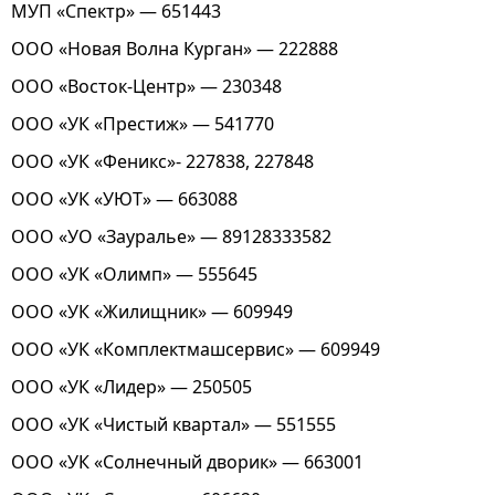
МУП «Спектр» — 651443
ООО «Новая Волна Курган» — 222888
ООО «Восток-Центр» — 230348
ООО «УК «Престиж» — 541770
ООО «УК «Феникс»- 227838, 227848
ООО «УК «УЮТ» — 663088
ООО «УО «Зауралье» — 89128333582
ООО «УК «Олимп» — 555645
ООО «УК «Жилищник» — 609949
ООО «УК «Комплектмашсервис» — 609949
ООО «УК «Лидер» — 250505
ООО «УК «Чистый квартал» — 551555
ООО «УК «Солнечный дворик» — 663001