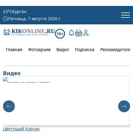
23
°C
Курган
Пятница, 7 августа 2026 г.
16+
Главная
Фотоархив
Видео
Подписка
Рекламодателя
Видео
Цветущий Курган
Д