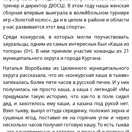
тренер и директор ДЮСШ. В этом году наша женская
сборная впервые выиграла в волейбольном турнире
игр «Золотой колос», да и в целом в районе и области
у нас развивается этот вид спорта».
Среди конкурсов, в которых могли поучаствовать
зауральцы, одним из самых интересных был «Каша из
топора» (0+). В нем приняли участие команды из 21
муниципального округа и города Кургана.
Наталья Воробьева из Целинного муниципального
округа рассказала, что их «конкурсная каша в тыкве»
запекалась более пяти часов в русской печке. И у них
получилась не просто каша, а каша с легендой! «Мы
придумали такую историю, что как-то в поле сидел
дед, и захотелось ему каши, а казана под рукой нет.
Взял тыкву, вынул оттуда серединку, положил зерна и
сушеных ягод, поставил ее на горячие угли и через
несколько часов получил готовую кашу. То есть тыква
– это одновременно и котелок, и вкусный и полезный