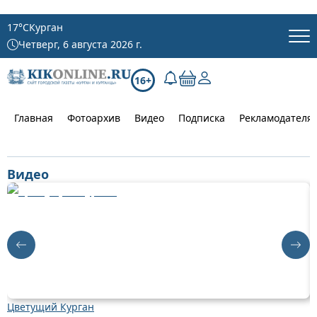
17
°C
Курган
Четверг, 6 августа 2026 г.
16+
Главная
Фотоархив
Видео
Подписка
Рекламодателя
Видео
Цветущий Курган
Д