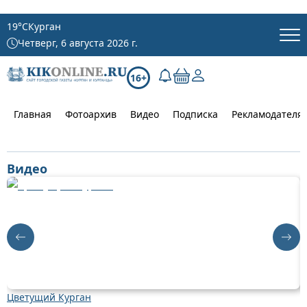
19
°C
Курган
Четверг, 6 августа 2026 г.
16+
Главная
Фотоархив
Видео
Подписка
Рекламодателя
Видео
Цветущий Курган
Д