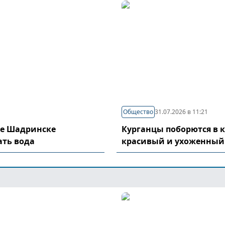
Общество
31.07.2026 в 11:21
де Шадринске
Курганцы поборются в 
ать вода
красивый и ухоженный