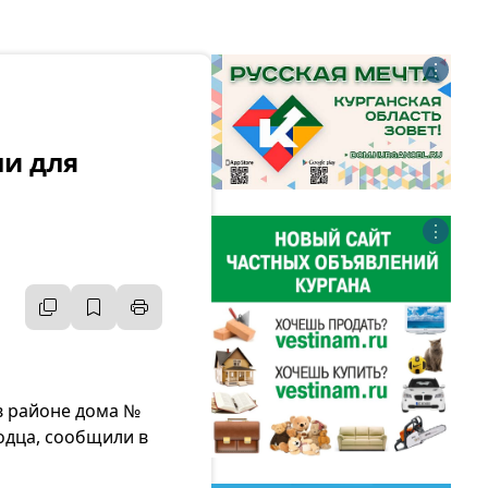
⋮
ли для
⋮
 в районе дома №
одца, сообщили в