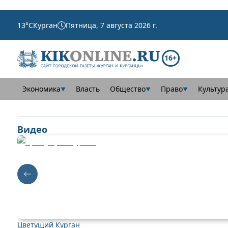
13
°C
Курган
Пятница, 7 августа 2026 г.
16+
Экономика
Власть
Общество
Право
Культур
▼
▼
▼
Видео
Цветущий Курган