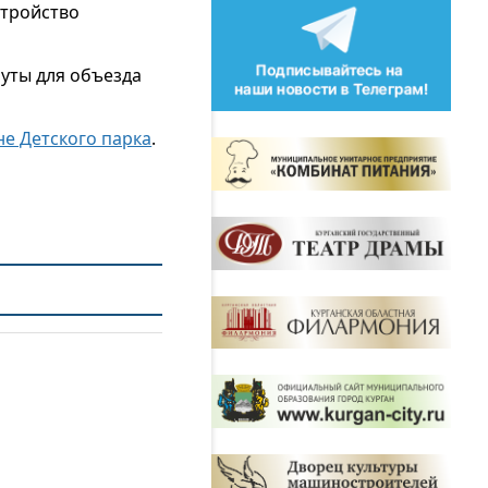
стройство
уты для объезда
не Детского парка
.