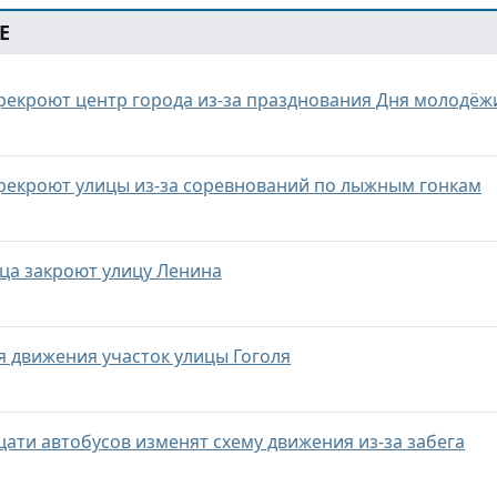
Е
ерекроют центр города из-за празднования Дня молодёж
ерекроют улицы из-за соревнований по лыжным гонкам
яца закроют улицу Ленина
я движения участок улицы Гоголя
цати автобусов изменят схему движения из-за забега