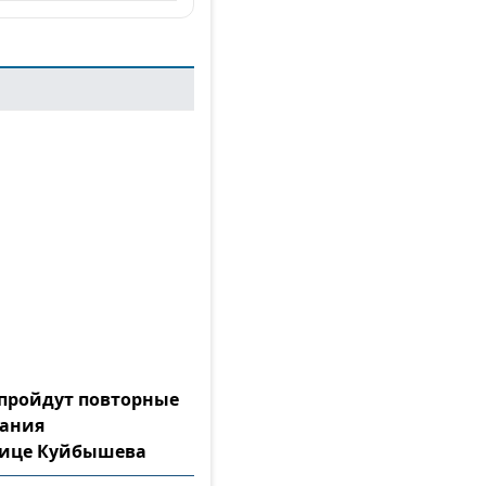
а пройдут повторные
тания
лице Куйбышева