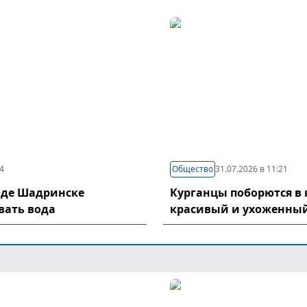
04
Общество
31.07.2026 в 11:21
оде Шадринске
Курганцы поборются в 
вать вода
красивый и ухоженный