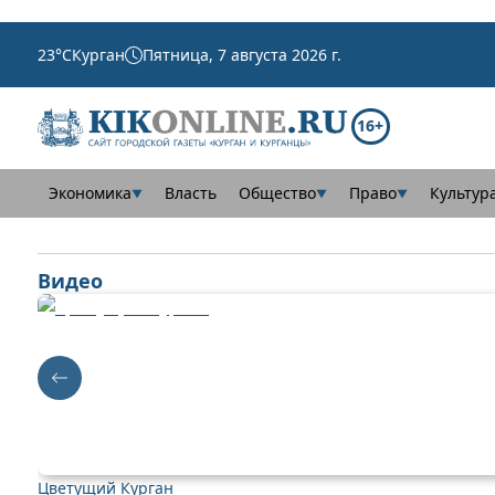
23
°C
Курган
Пятница, 7 августа 2026 г.
16+
Экономика
Власть
Общество
Право
Культур
▼
▼
▼
Видео
Цветущий Курган