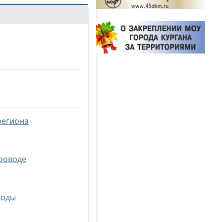
региона
проводе
воды