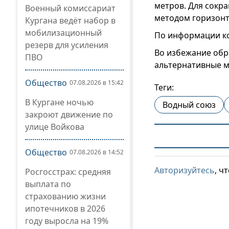
метров. Для сокр
Военный комиссариат
методом горизонт
Кургана ведёт набор в
мобилизационный
По информации ко
резерв для усиления
Во избежание обр
ПВО
альтернативные м
Общество
07.08.2026 в 15:42
Теги:
В Кургане ночью
Водный союз
закроют движение по
улице Войкова
Общество
07.08.2026 в 14:52
Авторизуйтесь
, ч
Росгосстрах: средняя
выплата по
страхованию жизни
ипотечников в 2026
году выросла на 19%