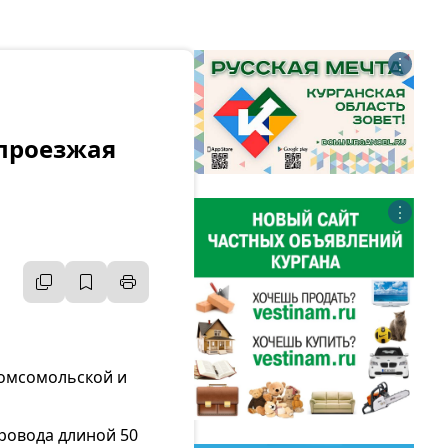
⋮
 проезжая
⋮
Комсомольской и
ровода длиной 50