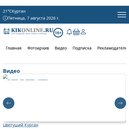
21
°C
Курган
Пятница, 7 августа 2026 г.
16+
Главная
Фотоархив
Видео
Подписка
Рекламодателя
Видео
Цветущий Курган
Д