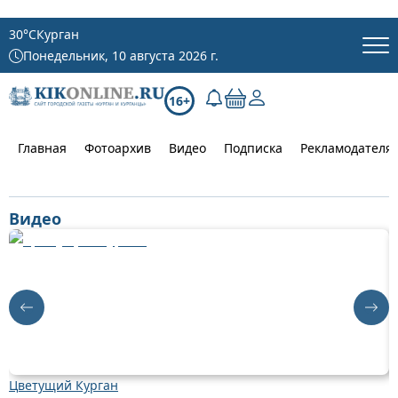
30
°C
Курган
Понедельник, 10 августа 2026 г.
16+
Главная
Фотоархив
Видео
Подписка
Рекламодателя
Видео
Цветущий Курган
Д