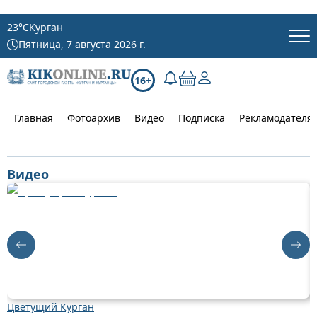
23
°C
Курган
Пятница, 7 августа 2026 г.
16+
Главная
Фотоархив
Видео
Подписка
Рекламодателя
Видео
Цветущий Курган
Д