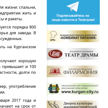
ля жизни: спальни,
редприятии жить и
сы и ракеты.
буется порядка 800
рье для завода. В
осужденных.
ыть на Курганском
получают хорошую
а превышает и 100
астности, долги по
мер, употребление
ии.
варя 2017 года и
начают на срок от