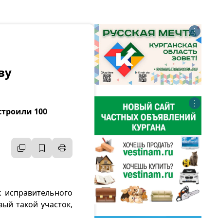
⋮
ву
⋮
строили 100
к исправительного
вый такой участок,