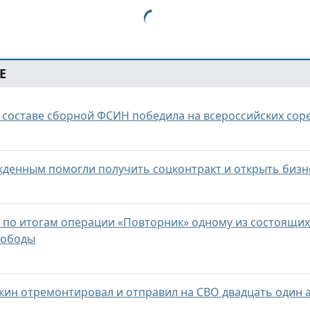
Е
в составе сборной ФСИН победила на всероссийских сор
жденным помогли получить соцконтракт и открыть бизн
и по итогам операции «Повторник» одному из состоящих 
вободы
кин отремонтировал и отправил на СВО двадцать один