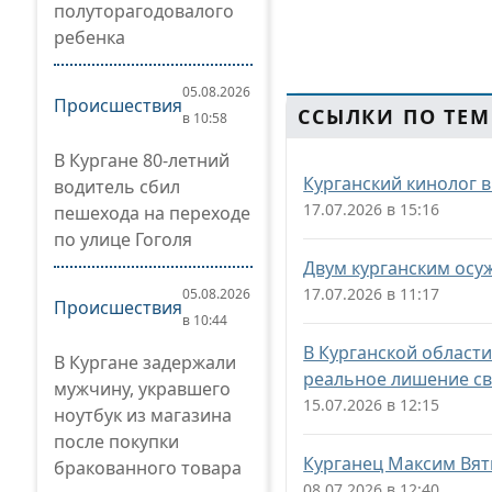
полуторагодовалого
ребенка
05.08.2026
Происшествия
ССЫЛКИ ПО ТЕМ
в 10:58
В Кургане 80-летний
Курганский кинолог 
водитель сбил
17.07.2026 в 15:16
пешехода на переходе
по улице Гоголя
Двум курганским осу
17.07.2026 в 11:17
05.08.2026
Происшествия
в 10:44
В Курганской област
В Кургане задержали
реальное лишение с
мужчину, укравшего
15.07.2026 в 12:15
ноутбук из магазина
после покупки
Курганец Максим Вят
бракованного товара
08.07.2026 в 12:40