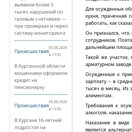
выявили более 3
Для осужденных обо
тысяч нарушений по
кухня, прачечная 
газовым счетчикам —
работать, как сказ
при проверках и через
систему мониторинга
Он признался, что 
сотрудников. Поэт
дальнейшем площад
05.08.2026
Происшествия
в 17:35
Такой же участок,
арматурном заводе
В Курганской области
мошенники оформили
Осужденные к при
кредит на
зарплату – в сред
пенсионерку
тысяч в месяц. Из 
алиментам.
05.08.2026
Происшествия
Требования к осуж
в 13:50
алкоголя, наказани
В Кургане 16-летний
Наказание в виде
подросток на
является альтерна