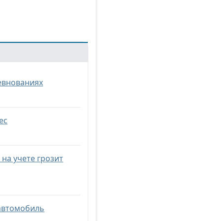
евнованиях
ес
на учете грозит
 автомобиль