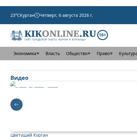
23
°C
Курган
Четверг, 6 августа 2026 г.
16+
Экономика
Власть
Общество
Право
Культур
▼
▼
▼
Видео
Цветущий Курган