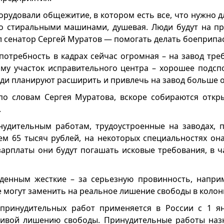
рудовали общежитие, в котором есть все, что нужно д
со стиральными машинами, душевая. Люди будут на п
ал сенатор Сергей Муратов — помогать делать боеприпа
потребность в кадрах сейчас огромная – на завод тре
ому участок исправительного центра – хорошее подспо
и планируют расширить и привлечь на завод больше 
 по словам Сергея Муратова, вскоре собираются откр
.
нудительным работам, трудоустроенные на заводах, 
нем 65 тысяч рублей, на некоторых специальностях он
зарплаты они будут погашать исковые требования, в ч
денным жесткие – за серьезную провинность, напри
е могут заменить на реальное лишение свободы в колон
 принудительных работ применяется в России с 1 ян
тивой лишению свободы. Принудительные работы наз