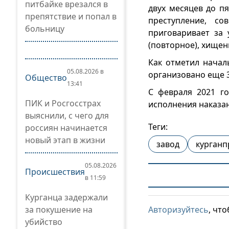
питбайке врезался в
двух месяцев до п
препятствие и попал в
преступление, с
больницу
приговаривает за
(повторное), хищен
Как отметил начал
05.08.2026 в
организовано еще 
Общество
13:41
С февраля 2021 г
ПИК и Росгосстрах
исполнения наказан
выяснили, с чего для
Теги:
россиян начинается
новый этап в жизни
завод
курган
05.08.2026
Происшествия
в 11:59
Курганца задержали
за покушение на
Авторизуйтесь
, чт
убийство