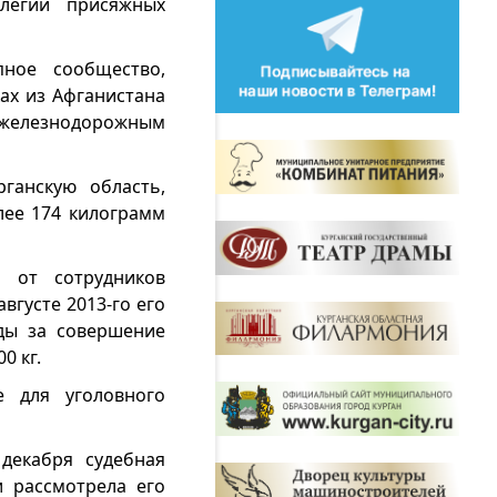
легии присяжных
пное сообщество,
ах из Афганистана
железнодорожным
ганскую область,
лее 174 килограмм
я от сотрудников
вгусте 2013-го его
оды за совершение
0 кг.
е для уголовного
декабря судебная
и рассмотрела его