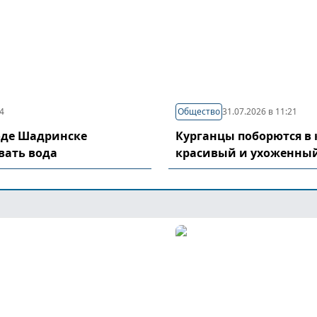
04
Общество
31.07.2026 в 11:21
оде Шадринске
Курганцы поборются в 
вать вода
красивый и ухоженный