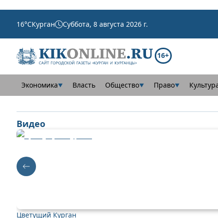
16
°C
Курган
Суббота, 8 августа 2026 г.
16+
Экономика
Власть
Общество
Право
Культур
▼
▼
▼
Видео
Цветущий Курган