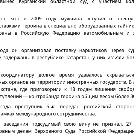
вынес Курганский областной суд с участием кол
ено, что в 2009 году мужчина вступил в престу
тавками героина в специально оборудованных тайник
траны в Российскую Федерацию автомобильным и 
ода он организовал поставку наркотиков через Кур
 задержаны в республике Татарстан, у них изъяли бо
координатору долгое время удавалось скрыватьс
ых органов на территории иностранных государств. В а
ахстане, где приговорили к 18 годам лишения своб
туплений — контрабанда героина общим весом более 30
 года преступник был передан российской сторон
рамках международного сотрудничества.
о заседания подсудимый свою вину не признал. 27 
ловным делам Верховного Суда Российской Федераци