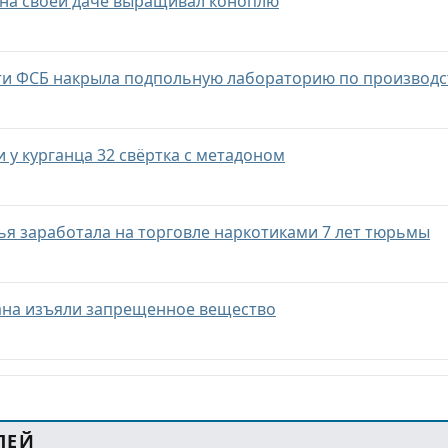
 на своей даче выращивал коноплю
сти ФСБ накрыла подпольную лабораторию по производ
 у курганца 32 свёртка с метадоном
я заработала на торговле наркотиками 7 лет тюрьмы
ана изъяли запрещенное вещество
ЛЕЙ