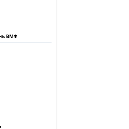
ень ВМФ
»