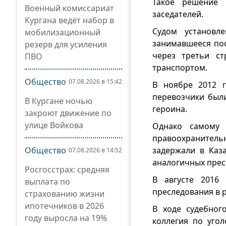
Такое решение 
Военный комиссариат
заседателей.
Кургана ведёт набор в
Судом установл
мобилизационный
занимавшееся пос
резерв для усиления
через третьи с
ПВО
транспортом.
Общество
07.08.2026 в 15:42
В ноябре 2012 г
перевозчики были
В Кургане ночью
героина.
закроют движение по
улице Войкова
Однако самому 
правоохранительн
Общество
задержали в Каз
07.08.2026 в 14:52
аналогичных прес
Росгосстрах: средняя
В августе 2016
выплата по
преследования в 
страхованию жизни
ипотечников в 2026
В ходе судебног
году выросла на 19%
коллегия по уго