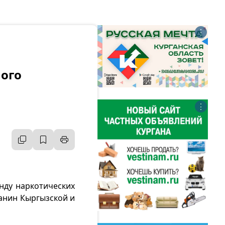
⋮
ного
⋮
нду наркотических
данин Кыргызской и