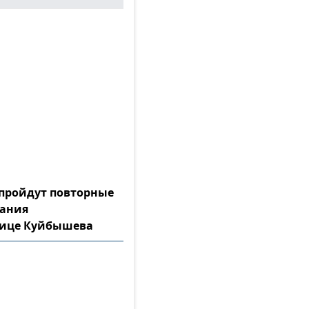
а пройдут повторные
тания
лице Куйбышева