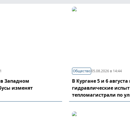
21
Общество
05.08.2026 в 14:44
 в Западном
В Кургане 5 и 6 август
бусы изменят
гидравлические испы
тепломагистрали по у