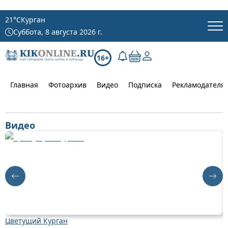
21
°C
Курган
Суббота, 8 августа 2026 г.
16+
Главная
Фотоархив
Видео
Подписка
Рекламодателя
Видео
Цветущий Курган
Д